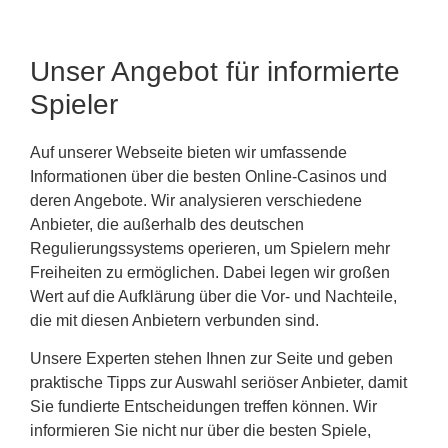
Unser Angebot für informierte
Spieler
Auf unserer Webseite bieten wir umfassende
Informationen über die besten Online-Casinos und
deren Angebote. Wir analysieren verschiedene
Anbieter, die außerhalb des deutschen
Regulierungssystems operieren, um Spielern mehr
Freiheiten zu ermöglichen. Dabei legen wir großen
Wert auf die Aufklärung über die Vor- und Nachteile,
die mit diesen Anbietern verbunden sind.
Unsere Experten stehen Ihnen zur Seite und geben
praktische Tipps zur Auswahl seriöser Anbieter, damit
Sie fundierte Entscheidungen treffen können. Wir
informieren Sie nicht nur über die besten Spiele,