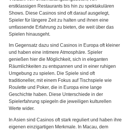
erstklassigen Restaurants bis hin zu spektakulären
Shows. Diese Casinos sind oft darauf ausgelegt,
Spieler für längere Zeit zu halten und ihnen eine
umfassende Erfahrung zu bieten, die weit über das
Spielen hinausgeht.
Im Gegensatz dazu sind Casinos in Europa oft kleiner
und haben eine intimere Atmosphäre. Spieler
genießen hier die Möglichkeit, sich in eleganten
Räumlichkeiten zu entspannen und in einer ruhigen
Umgebung zu spielen. Die Spiele sind oft
traditioneller, mit einem Fokus auf Tischspiele wie
Roulette und Poker, die in Europa eine lange
Geschichte haben. Diese Unterschiede in der
Spielerfahrung spiegeln die jeweiligen kulturellen
Werte wider.
In Asien sind Casinos oft stark reguliert und haben ihre
eigenen einzigartigen Merkmale. In Macau, dem