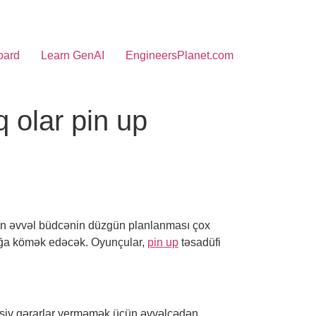
oard
Learn GenAI
EngineersPlanet.com
 olar pin up
zdən əvvəl büdcənin düzgün planlanması çox
mağa kömək edəcək. Oyunçular,
pin up
təsadüfi
pulsiv qərarlar verməmək üçün əvvəlcədən