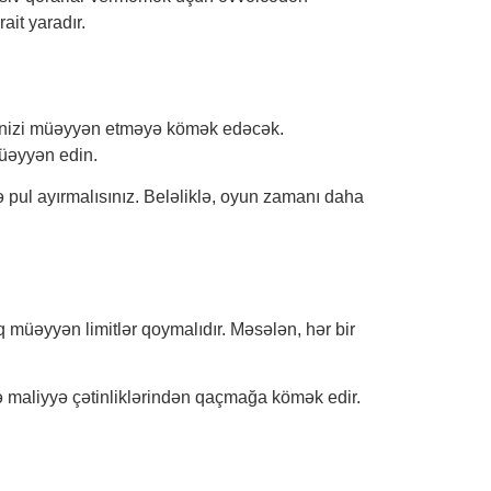
it yaradır.
cəyinizi müəyyən etməyə kömək edəcək.
müəyyən edin.
 pul ayırmalısınız. Beləliklə, oyun zamanı daha
 müəyyən limitlər qoymalıdır. Məsələn, hər bir
ə maliyyə çətinliklərindən qaçmağa kömək edir.