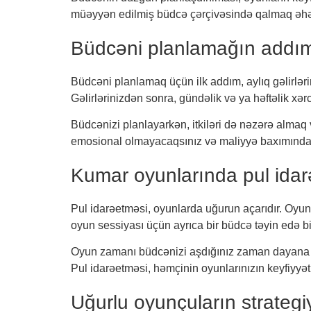
müəyyən edilmiş büdcə çərçivəsində qalmaq əhəmiy
Büdcəni planlamağın addım
Büdcəni planlamaq üçün ilk addım, aylıq gəlirlər
Gəlirlərinizdən sonra, gündəlik və ya həftəlik xə
Büdcənizi planlayarkən, itkiləri də nəzərə almaq
emosional olmayacaqsınız və maliyyə baxımından
Kumar oyunlarında pul ida
Pul idarəetməsi, oyunlarda uğurun açarıdır. Oyun
oyun sessiyası üçün ayrıca bir büdcə təyin edə bi
Oyun zamanı büdcənizi aşdığınız zaman dayana bil
Pul idarəetməsi, həmçinin oyunlarınızın keyfiyyətini
Uğurlu oyunçuların strategi