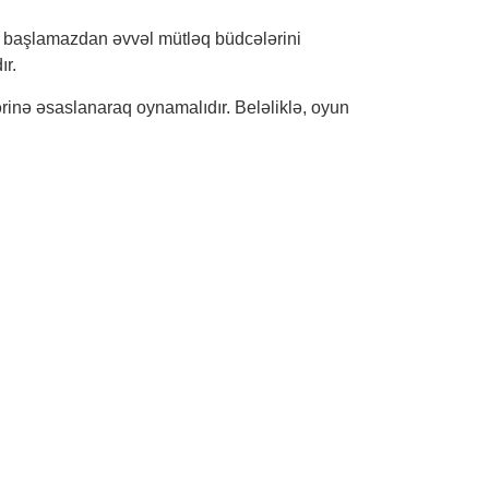
yun başlamazdan əvvəl mütləq büdcələrini
ır.
rinə əsaslanaraq oynamalıdır. Beləliklə, oyun