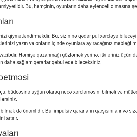
yətlidir. Bu, həmçinin, oyunların daha əyləncəli olmasına şəra
ları
inizi qiymətləndirməkdir. Bu, sizin nə qədər pul xərcləyə bilə
rclərinizi yazın və onların içində oyunlara ayıracağınız məbləği 
 vacibdir. Həmişə qazanmağı gözləmək yerinə, itkiləriniz üçün də
 daha sağlam qərarlar qəbul edə biləcəksiniz.
rəetməsi
çu, büdcəsinə uyğun olaraq necə xərcləməsini bilməli və mütləq
lərsiniz.
mək də önəmlidir. Bu, impulsiv qərarların qarşısını alır və siz
 artırır.
yaları