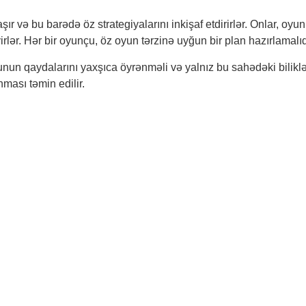
r və bu barədə öz strategiyalarını inkişaf etdirirlər. Onlar, o
rlər. Hər bir oyunçu, öz oyun tərzinə uyğun bir plan hazırlamalıd
nun qaydalarını yaxşıca öyrənməli və yalnız bu sahədəki biliklə
ması təmin edilir.