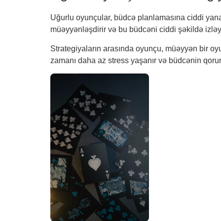
Uğurlu oyunçular, büdcə planlamasına ciddi yanaşı
müəyyənləşdirir və bu büdcəni ciddi şəkildə izləyi
Strategiyaların arasında oyunçu, müəyyən bir oyu
zamanı daha az stress yaşanır və büdcənin qorun