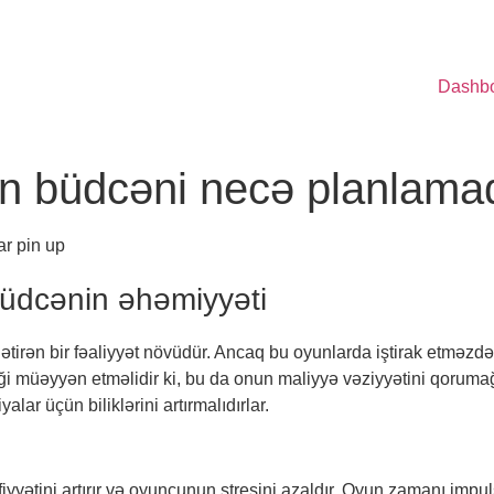
Dashb
n büdcəni necə planlamaq
r pin up
büdcənin əhəmiyyəti
gətirən bir fəaliyyət növüdür. Ancaq bu oyunlarda iştirak etmə
əği müəyyən etməlidir ki, bu da onun maliyyə vəziyyətini qoru
r üçün biliklərini artırmalıdırlar.
iyyətini artırır və oyunçunun stresini azaldır. Oyun zamanı im