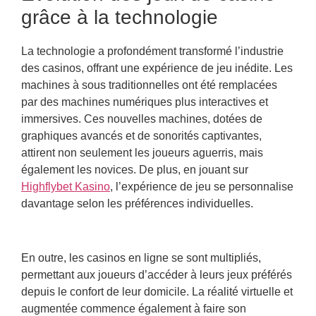
grâce à la technologie
La technologie a profondément transformé l’industrie
des casinos, offrant une expérience de jeu inédite. Les
machines à sous traditionnelles ont été remplacées
par des machines numériques plus interactives et
immersives. Ces nouvelles machines, dotées de
graphiques avancés et de sonorités captivantes,
attirent non seulement les joueurs aguerris, mais
également les novices. De plus, en jouant sur
Highflybet Kasino
, l’expérience de jeu se personnalise
davantage selon les préférences individuelles.
En outre, les casinos en ligne se sont multipliés,
permettant aux joueurs d’accéder à leurs jeux préférés
depuis le confort de leur domicile. La réalité virtuelle et
augmentée commence également à faire son