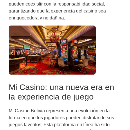
pueden coexistir con la responsabilidad social,
garantizando que la experiencia del casino sea
enriquecedora y no dañina.
Mi Casino: una nueva era en
la experiencia de juego
Mi Casino Bolivia representa una evolución en la
forma en que los jugadores pueden disfrutar de sus
juegos favoritos. Esta plataforma en línea ha sido