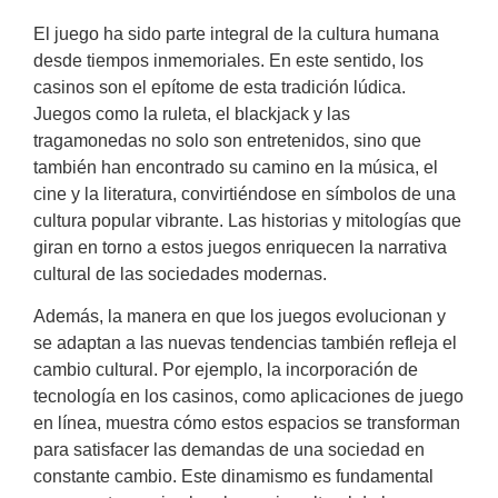
El juego ha sido parte integral de la cultura humana
desde tiempos inmemoriales. En este sentido, los
casinos son el epítome de esta tradición lúdica.
Juegos como la ruleta, el blackjack y las
tragamonedas no solo son entretenidos, sino que
también han encontrado su camino en la música, el
cine y la literatura, convirtiéndose en símbolos de una
cultura popular vibrante. Las historias y mitologías que
giran en torno a estos juegos enriquecen la narrativa
cultural de las sociedades modernas.
Además, la manera en que los juegos evolucionan y
se adaptan a las nuevas tendencias también refleja el
cambio cultural. Por ejemplo, la incorporación de
tecnología en los casinos, como aplicaciones de juego
en línea, muestra cómo estos espacios se transforman
para satisfacer las demandas de una sociedad en
constante cambio. Este dinamismo es fundamental