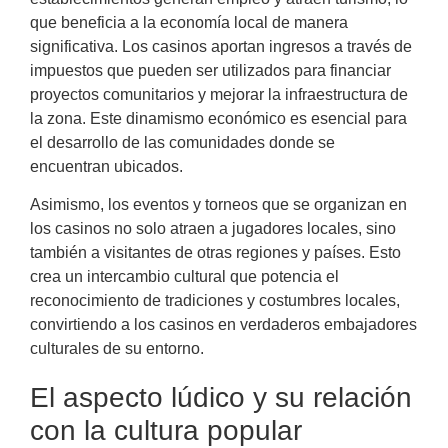
que beneficia a la economía local de manera
significativa. Los casinos aportan ingresos a través de
impuestos que pueden ser utilizados para financiar
proyectos comunitarios y mejorar la infraestructura de
la zona. Este dinamismo económico es esencial para
el desarrollo de las comunidades donde se
encuentran ubicados.
Asimismo, los eventos y torneos que se organizan en
los casinos no solo atraen a jugadores locales, sino
también a visitantes de otras regiones y países. Esto
crea un intercambio cultural que potencia el
reconocimiento de tradiciones y costumbres locales,
convirtiendo a los casinos en verdaderos embajadores
culturales de su entorno.
El aspecto lúdico y su relación
con la cultura popular