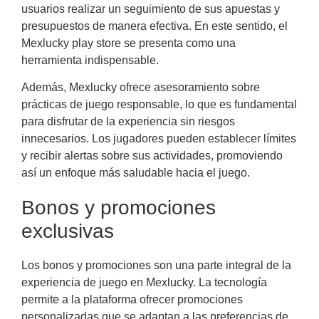
usuarios realizar un seguimiento de sus apuestas y
presupuestos de manera efectiva. En este sentido, el
Mexlucky play store se presenta como una
herramienta indispensable.
Además, Mexlucky ofrece asesoramiento sobre
prácticas de juego responsable, lo que es fundamental
para disfrutar de la experiencia sin riesgos
innecesarios. Los jugadores pueden establecer límites
y recibir alertas sobre sus actividades, promoviendo
así un enfoque más saludable hacia el juego.
Bonos y promociones
exclusivas
Los bonos y promociones son una parte integral de la
experiencia de juego en Mexlucky. La tecnología
permite a la plataforma ofrecer promociones
personalizadas que se adaptan a las preferencias de