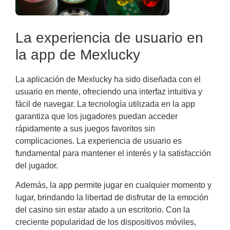
La experiencia de usuario en
la app de Mexlucky
La aplicación de Mexlucky ha sido diseñada con el
usuario en mente, ofreciendo una interfaz intuitiva y
fácil de navegar. La tecnología utilizada en la app
garantiza que los jugadores puedan acceder
rápidamente a sus juegos favoritos sin
complicaciones. La experiencia de usuario es
fundamental para mantener el interés y la satisfacción
del jugador.
Además, la app permite jugar en cualquier momento y
lugar, brindando la libertad de disfrutar de la emoción
del casino sin estar atado a un escritorio. Con la
creciente popularidad de los dispositivos móviles,