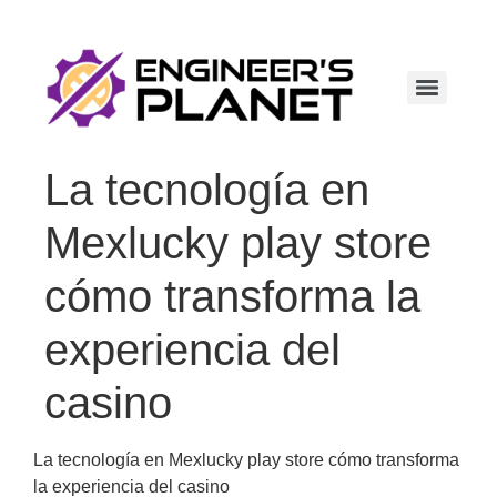
La tecnología en
Mexlucky play store
cómo transforma la
experiencia del
casino
La tecnología en Mexlucky play store cómo transforma
la experiencia del casino