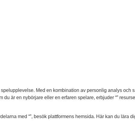
r spelupplevelse. Med en kombination av personlig analys och sä
du är en nybörjare eller en erfaren spelare, erbjuder “” resurser
h fördelarna med “”, besök plattformens hemsida. Här kan du lära 