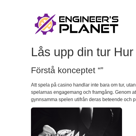
Lås upp din tur Hur
Förstå konceptet “”
Att spela på casino handlar inte bara om tur, uta
spelarnas engagemang och framgång. Genom att a
gynnsamma spelen utifrån deras beteende och p