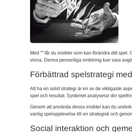
Med “” får du insikter som kan förändra ditt spel.
vinna. Denna personliga inriktning kan vara avg
Förbättrad spelstrategi med
Att ha en solid strategi är en av de viktigaste 
spel och resultat. Systemet analyserar din spelhi
Genom att använda dessa insikter kan du undvika 
vanlig spelupplevelse till en strategisk och genom
Social interaktion och gem