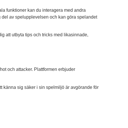
ala funktioner kan du interagera med andra
tig del av spelupplevelsen och kan göra spelandet
ig att utbyta tips och tricks med likasinnade,
 hot och attacker. Plattformen erbjuder
 känna sig säker i sin spelmiljö är avgörande för