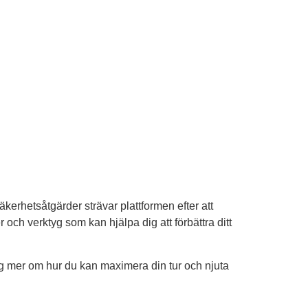
kerhetsåtgärder strävar plattformen efter att
 och verktyg som kan hjälpa dig att förbättra ditt
dig mer om hur du kan maximera din tur och njuta