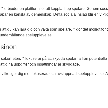
 erbjuder en plattform för att koppla ihop spelare. Genom soci
 skapar en känsla av gemenskap. Detta sociala inslag blir en vik
 att du kan lära dig och växa som spelare. “” gör det möjligt för d
er underhållande spelupplevelse.
asinon
 säkerheten. “” fokuserar på att skydda spelarna från potentiella
tt dina uppgifter och insättningar är skyddade.
vilket ger dig mer fokuserad och avslappnad spelupplevelse. Att