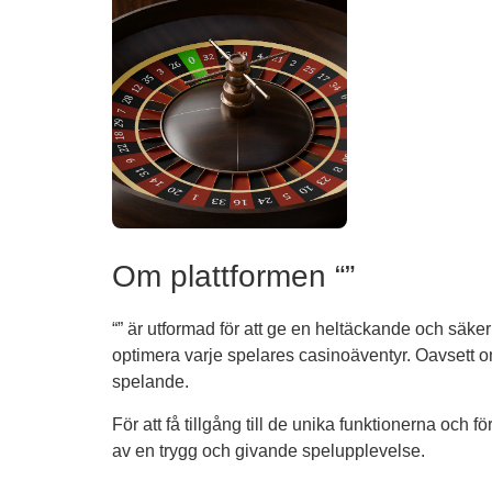
Om plattformen “”
“” är utformad för att ge en heltäckande och säke
optimera varje spelares casinoäventyr. Oavsett om 
spelande.
För att få tillgång till de unika funktionerna oc
av en trygg och givande spelupplevelse.