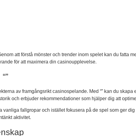
 Genom att förstå mönster och trender inom spelet kan du fatta me
örande för att maximera din casinoupplevelse.
 “”
aspekterna av framgångsrikt casinospelande. Med “” kan du skapa 
storik och erbjuder rekommendationer som hjälper dig att optime
vanliga fallgropar och istället fokusera på de spel som ger dig 
tänkt aktivitet.
enskap