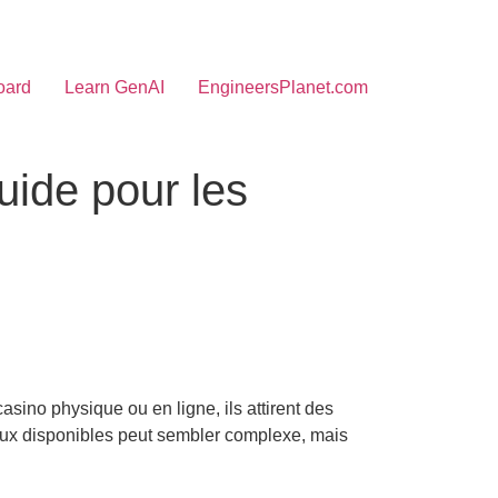
oard
Learn GenAI
EngineersPlanet.com
uide pour les
sino physique ou en ligne, ils attirent des
 jeux disponibles peut sembler complexe, mais