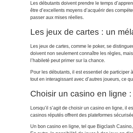
Les débutants doivent prendre le temps d’apprendr
être d’excellents moyens d’acquérir des compéten
passer aux mises réelles.
Les jeux de cartes : un mé
Les jeux de cartes, comme le poker, se distingu
doivent non seulement connaître les règles, mais a
l’habileté peut primer sur la chance.
Pour les débutants, il est essentiel de particip
tout en interagissant avec d’autres joueurs, ce qui
Choisir un casino en ligne :
Lorsqu’il s’agit de choisir un casino en ligne, il 
casinos réputés offrent des plateformes sécurisée
Un bon casino en ligne, tel que Bigclash Casino, 