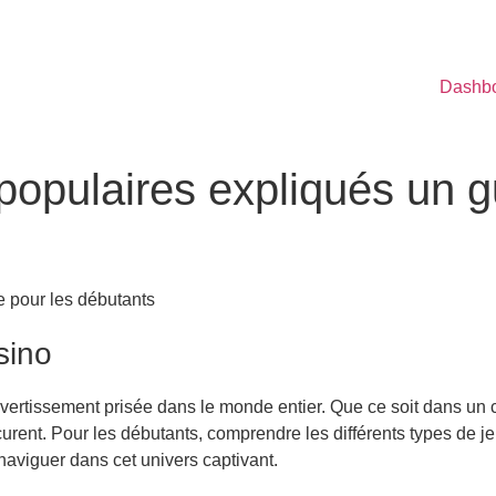
Dashb
populaires expliqués un g
e pour les débutants
sino
ertissement prisée dans le monde entier. Que ce soit dans un ca
rocurent. Pour les débutants, comprendre les différents types de
naviguer dans cet univers captivant.