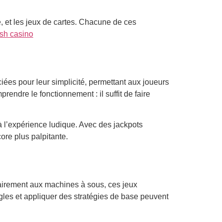
, et les jeux de cartes. Chacune de ces
ash casino
iées pour leur simplicité, permettant aux joueurs
ndre le fonctionnement : il suffit de faire
 l’expérience ludique. Avec des jackpots
ore plus palpitante.
trairement aux machines à sous, ces jeux
ègles et appliquer des stratégies de base peuvent