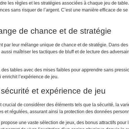
e les règles et les stratégies associées à chaque jeu de table. 
ces sans risquer de l’argent. C’est une manière efficace de se
lange de chance et de stratégie
ent par leur mélange unique de chance et de stratégie. Dans de
ussi maîtriser les tactiques de bluff et de lecture des adversair
er à des tables avec des mises faibles pour apprendre sans pre
 enrichit l’expérience de jeu.
 sécurité et expérience de jeu
est crucial de considérer des éléments tels que la sécurité, la va
s et régulées, assurant ainsi la protection des données personn
propose une vaste sélection de jeux, des bonus attractifs pour l