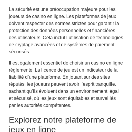
La sécurité est une préoccupation majeure pour les
joueurs de casino en ligne. Les plateformes de jeux
doivent respecter des normes strictes pour garantir la
protection des données personnelles et financières
des utilisateurs. Cela inclut l’utilisation de technologies
de cryptage avancées et de systèmes de paiement
sécurisés.
Il est également essentiel de choisir un casino en ligne
réglementé. La licence de jeu est un indicateur de la
fiabilité d’une plateforme. En jouant sur des sites
réputés, les joueurs peuvent avoir l’esprit tranquille,
sachant qu’ils évoluent dans un environnement légal
et sécurisé, où les jeux sont équitables et surveillés
par les autorités compétentes.
Explorez notre plateforme de
jeux en ligne