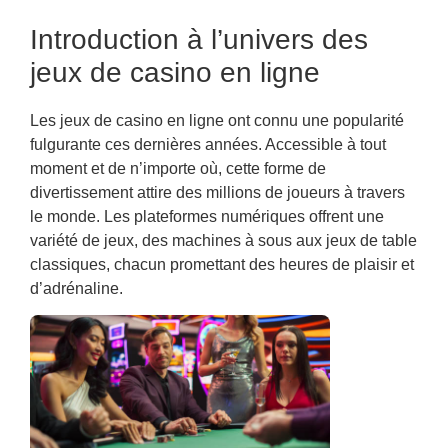
Introduction à l’univers des
jeux de casino en ligne
Les jeux de casino en ligne ont connu une popularité
fulgurante ces dernières années. Accessible à tout
moment et de n’importe où, cette forme de
divertissement attire des millions de joueurs à travers
le monde. Les plateformes numériques offrent une
variété de jeux, des machines à sous aux jeux de table
classiques, chacun promettant des heures de plaisir et
d’adrénaline.