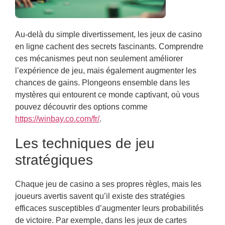
Au-delà du simple divertissement, les jeux de casino
en ligne cachent des secrets fascinants. Comprendre
ces mécanismes peut non seulement améliorer
l’expérience de jeu, mais également augmenter les
chances de gains. Plongeons ensemble dans les
mystères qui entourent ce monde captivant, où vous
pouvez découvrir des options comme
https://winbay.co.com/fr/
.
Les techniques de jeu
stratégiques
Chaque jeu de casino a ses propres règles, mais les
joueurs avertis savent qu’il existe des stratégies
efficaces susceptibles d’augmenter leurs probabilités
de victoire. Par exemple, dans les jeux de cartes