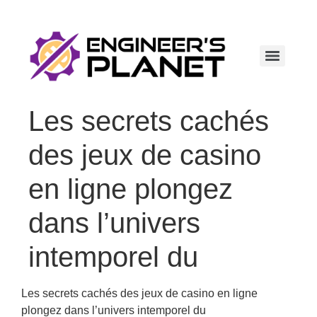
Les secrets cachés
des jeux de casino
en ligne plongez
dans l’univers
intemporel du
Les secrets cachés des jeux de casino en ligne
plongez dans l’univers intemporel du