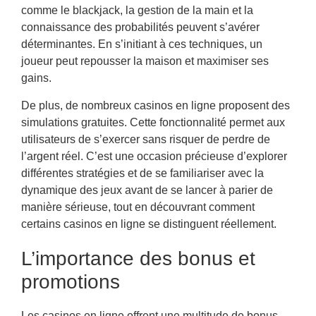
comme le blackjack, la gestion de la main et la
connaissance des probabilités peuvent s’avérer
déterminantes. En s’initiant à ces techniques, un
joueur peut repousser la maison et maximiser ses
gains.
De plus, de nombreux casinos en ligne proposent des
simulations gratuites. Cette fonctionnalité permet aux
utilisateurs de s’exercer sans risquer de perdre de
l’argent réel. C’est une occasion précieuse d’explorer
différentes stratégies et de se familiariser avec la
dynamique des jeux avant de se lancer à parier de
manière sérieuse, tout en découvrant comment
certains casinos en ligne se distinguent réellement.
L’importance des bonus et
promotions
Les casinos en ligne offrent une multitude de bonus