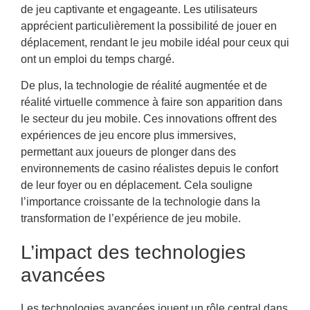
de jeu captivante et engageante. Les utilisateurs
apprécient particulièrement la possibilité de jouer en
déplacement, rendant le jeu mobile idéal pour ceux qui
ont un emploi du temps chargé.
De plus, la technologie de réalité augmentée et de
réalité virtuelle commence à faire son apparition dans
le secteur du jeu mobile. Ces innovations offrent des
expériences de jeu encore plus immersives,
permettant aux joueurs de plonger dans des
environnements de casino réalistes depuis le confort
de leur foyer ou en déplacement. Cela souligne
l’importance croissante de la technologie dans la
transformation de l’expérience de jeu mobile.
L’impact des technologies
avancées
Les technologies avancées jouent un rôle central dans