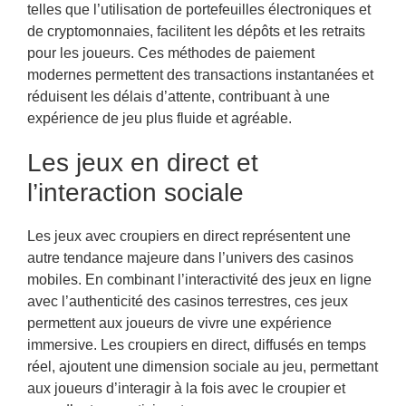
telles que l’utilisation de portefeuilles électroniques et
de cryptomonnaies, facilitent les dépôts et les retraits
pour les joueurs. Ces méthodes de paiement
modernes permettent des transactions instantanées et
réduisent les délais d’attente, contribuant à une
expérience de jeu plus fluide et agréable.
Les jeux en direct et
l’interaction sociale
Les jeux avec croupiers en direct représentent une
autre tendance majeure dans l’univers des casinos
mobiles. En combinant l’interactivité des jeux en ligne
avec l’authenticité des casinos terrestres, ces jeux
permettent aux joueurs de vivre une expérience
immersive. Les croupiers en direct, diffusés en temps
réel, ajoutent une dimension sociale au jeu, permettant
aux joueurs d’interagir à la fois avec le croupier et