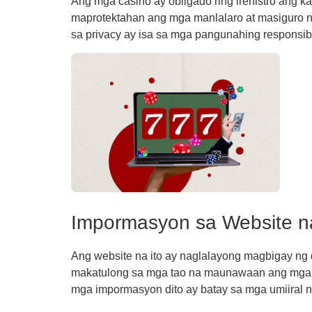
Ang mga casino ay obligado ring irehistro ang k
maprotektahan ang mga manlalaro at masiguro 
sa privacy ay isa sa mga pangunahing responsib
Impormasyon sa Website na
Ang website na ito ay naglalayong magbigay ng
makatulong sa mga tao na maunawaan ang mga b
mga impormasyon dito ay batay sa mga umiiral n