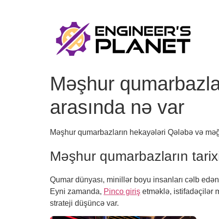
Məşhur qumarbazlar
arasında nə var
Məşhur qumarbazların hekayələri Qələbə və məğl
Məşhur qumarbazların tarix
Qumar dünyası, minillər boyu insanları cəlb edən 
Eyni zamanda,
Pinco giriş
etməklə, istifadəçilər 
strateji düşüncə var.