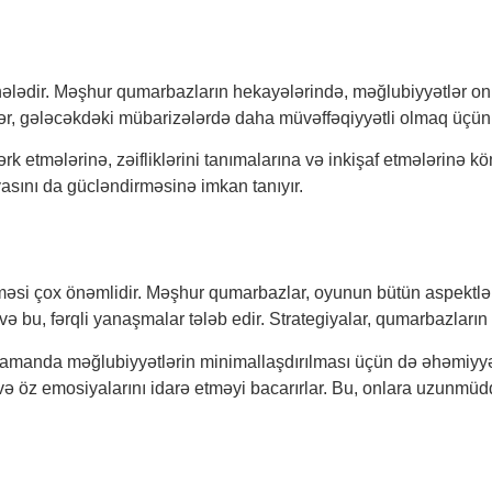
lədir. Məşhur qumarbazların hekayələrində, məğlubiyyətlər onl
ərslər, gələcəkdəki mübarizələrdə daha müvəffəqiyyətli olmaq üçü
 etmələrinə, zəifliklərini tanımalarına və inkişaf etmələrinə k
yasını da gücləndirməsinə imkan tanıyır.
si çox önəmlidir. Məşhur qumarbazlar, oyunun bütün aspektlərin
ir və bu, fərqli yanaşmalar tələb edir. Strategiyalar, qumarbazlar
 zamanda məğlubiyyətlərin minimallaşdırılması üçün də əhəmiyyət
və öz emosiyalarını idarə etməyi bacarırlar. Bu, onlara uzunmüd