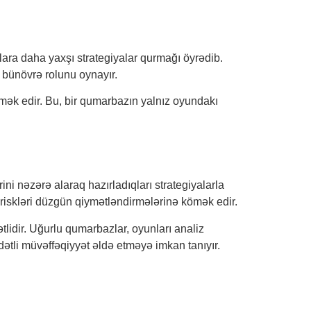
ara daha yaxşı strategiyalar qurmağı öyrədib.
n bünövrə rolunu oynayır.
ömək edir. Bu, bir qumarbazın yalnız oyundakı
i nəzərə alaraq hazırladıqları strategiyalarla
ın riskləri düzgün qiymətləndirmələrinə kömək edir.
lidir. Uğurlu qumarbazlar, oyunları analiz
dətli müvəffəqiyyət əldə etməyə imkan tanıyır.