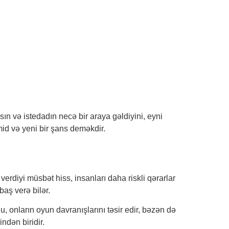
ın və istedadın necə bir araya gəldiyini, eyni
mid və yeni bir şans deməkdir.
verdiyi müsbət hiss, insanları daha riskli qərarlar
aş verə bilər.
 onların oyun davranışlarını təsir edir, bəzən də
ndən biridir.