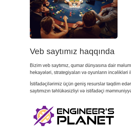
Veb saytımız haqqında
Bizim veb saytımız, qumar dünyasına dair məluma
hekayələri, strategiyaları və oyunların incəlikləri
İstifadəçilərimiz üçün geniş resurslar təqdim e
saytımızın təhlükəsizliyi və istifadəçi məmnuniyyə