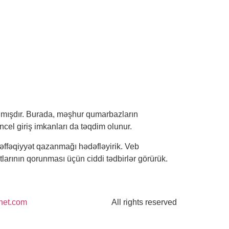
ılmışdır. Burada, məşhur qumarbazların
üncel giriş imkanları da təqdim olunur.
əffəqiyyət qazanmağı hədəfləyirik. Veb
tlarının qorunması üçün ciddi tədbirlər görürük.
net.com
All rights reserved