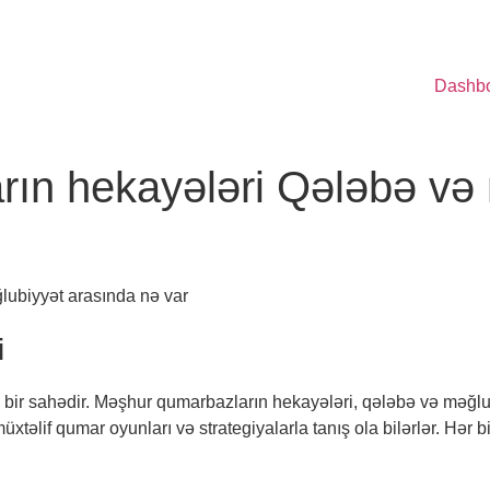
Dashb
ın hekayələri Qələbə və
ubiyyət arasında nə var
i
bir sahədir. Məşhur qumarbazların hekayələri, qələbə və məğlubiy
müxtəlif qumar oyunları və strategiyalarla tanış ola bilərlər. Hə