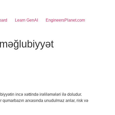
oard
Learn GenAI
EngineersPlanet.com
 məğlubiyyət
yətin incə xəttində irəliləmələri ilə doludur.
r bir qumarbazın arxasında unudulmaz anlar, risk və