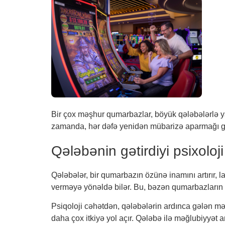
Bir çox məşhur qumarbazlar, böyük qələbələrlə yan
zamanda, hər dəfə yenidən mübarizə aparmağı göstə
Qələbənin gətirdiyi psixoloj
Qələbələr, bir qumarbazın özünə inamını artırır, l
verməyə yönəldə bilər. Bu, bəzən qumarbazların d
Psiqoloji cəhətdən, qələbələrin ardınca gələn məğ
daha çox itkiyə yol açır. Qələbə ilə məğlubiyyət a