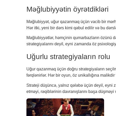
Məğlubiyyətin öyrətdikləri
Məğlubiyyət, uğur qazanmaq üçün vacib bir mərhə
Hər itki, yeni bir dərs kimi qəbul edilir və bu d
Məğlubiyyətlər, həmçinin qumarbazların özünü dərk
strategiyalarını deyil, eyni zamanda öz psixologi
Uğurlu strategiyaların rolu
Uğur qazanmaq üçün doğru strategiyaların seçilmə
fərqlənirlər. Hər bir oyun, öz unikallığına malikd
Strateji düşüncə, yalnız qələbə üçün deyil, eyni
etməyi, rəqiblərinin davranışlarını başa düşməyi 