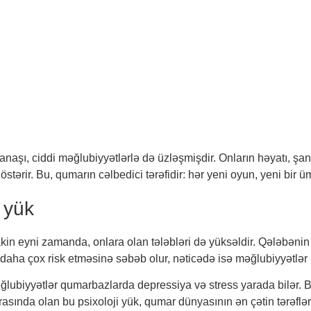
aşı, ciddi məğlubiyyətlərlə də üzləşmişdir. Onların həyatı, şans
rir. Bu, qumarın cəlbedici tərəfidir: hər yeni oyun, yeni bir ü
i yük
akin eyni zamanda, onlara olan tələbləri də yüksəldir. Qələbənin 
aha çox risk etməsinə səbəb olur, nəticədə isə məğlubiyyətlər b
lubiyyətlər qumarbazlarda depressiya və stress yarada bilər. Bu,
rasında olan bu psixoloji yük, qumar dünyasının ən çətin tərəfləri