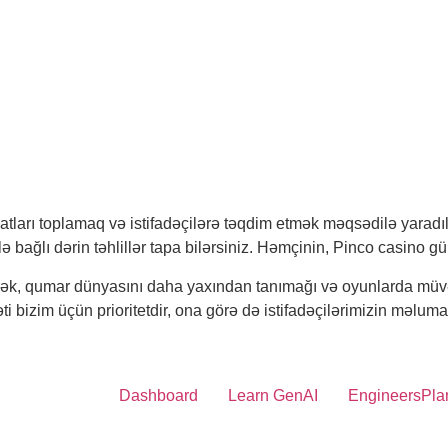
tları toplamaq və istifadəçilərə təqdim etmək məqsədilə yarad
 ilə bağlı dərin təhlillər tapa bilərsiniz. Həmçinin, Pinco casino g
dərək, qumar dünyasını daha yaxından tanımağı və oyunlarda müv
ti bizim üçün prioritetdir, ona görə də istifadəçilərimizin məluma
Dashboard
Learn GenAI
EngineersPla