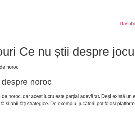
Dashb
uri Ce nu știi despre jocu
 de noroc
r despre noroc
de noroc, dar acest lucru este parțial adevărat. Deși există un 
 și abilități strategice. De exemplu, jucătorii pot folosi platfo