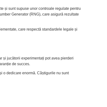
icte și sunt supuse unor controale regulate pentru
 Number Generator (RNG), care asigură rezultate
eglementate, care respectă standardele legale și
r și jucătorii experimentați pot avea pierderi
garanție de succes.
t și o dedicare enormă. Câștigurile nu sunt