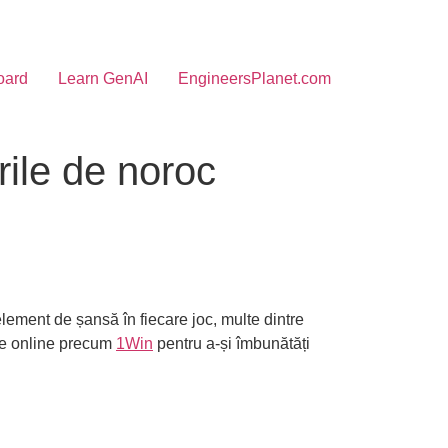
oard
Learn GenAI
EngineersPlanet.com
rile de noroc
element de șansă în fiecare joc, multe dintre
rme online precum
1Win
pentru a-și îmbunătăți