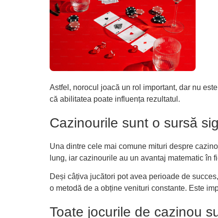
Astfel, norocul joacă un rol important, dar nu este
că abilitatea poate influența rezultatul.
Cazinourile sunt o sursă si
Una dintre cele mai comune mituri despre cazinouri
lung, iar cazinourile au un avantaj matematic în f
Deși câțiva jucători pot avea perioade de succes,
o metodă de a obține venituri constante. Este im
Toate jocurile de cazinou s