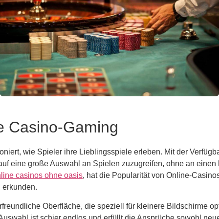
le Casino-Gaming
niert, wie Spieler ihre Lieblingsspiele erleben. Mit der Verfüg
 auf eine große Auswahl an Spielen zuzugreifen, ohne an einen
line casinos ohne oasis
, hat die Popularität von Online-Casin
u erkunden.
freundliche Oberfläche, die speziell für kleinere Bildschirme opt
 Auswahl ist schier endlos und erfüllt die Ansprüche sowohl neu