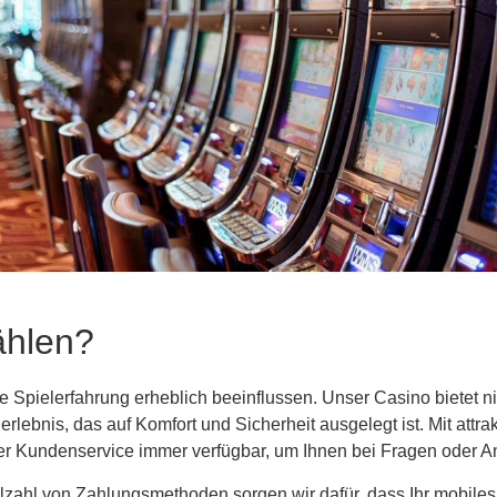
ählen?
e Spielerfahrung erheblich beeinflussen. Unser Casino bietet 
rlebnis, das auf Komfort und Sicherheit ausgelegt ist. Mit att
ser Kundenservice immer verfügbar, um Ihnen bei Fragen oder An
elzahl von Zahlungsmethoden sorgen wir dafür, dass Ihr mobiles