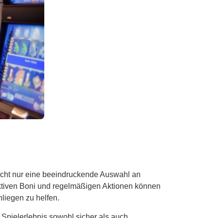
nicht nur eine beeindruckende Auswahl an
raktiven Boni und regelmäßigen Aktionen können
liegen zu helfen.
 Spielerlebnis sowohl sicher als auch