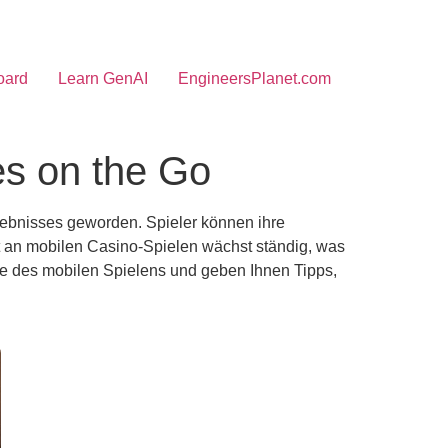
oard
Learn GenAI
EngineersPlanet.com
s on the Go
rlebnisses geworden. Spieler können ihre
t an mobilen Casino-Spielen wächst ständig, was
üge des mobilen Spielens und geben Ihnen Tipps,