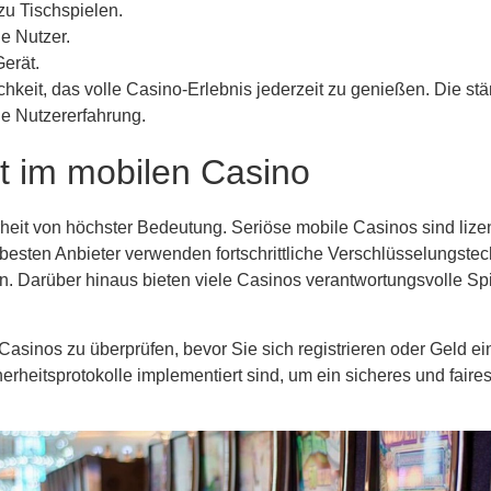
zu Tischspielen.
e Nutzer.
erät.
chkeit, das volle Casino-Erlebnis jederzeit zu genießen. Die s
ie Nutzererfahrung.
t im mobilen Casino
eit von höchster Bedeutung. Seriöse mobile Casinos sind lizenz
besten Anbieter verwenden fortschrittliche Verschlüsselungste
en. Darüber hinaus bieten viele Casinos verantwortungsvolle Spi
Casinos zu überprüfen, bevor Sie sich registrieren oder Geld e
rheitsprotokolle implementiert sind, um ein sicheres und faire