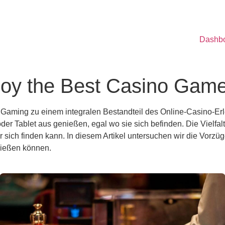
Dashb
joy the Best Casino Game
ile Gaming zu einem integralen Bestandteil des Online-Casino-E
r Tablet aus genießen, egal wo sie sich befinden. Die Vielfal
r sich finden kann. In diesem Artikel untersuchen wir die Vorz
nießen können.