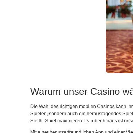
Warum unser Casino w
Die Wahl des richtigen mobilen Casinos kann Ihr
Spielen, sondern auch ein herausragendes Spiele
Sie Ihr Spiel maximieren. Darüber hinaus ist un
Mit einer benutzerfreundlichen App und einer Vi