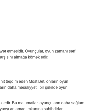
iayət etməsidir. Oyunçular, oyun zamanı sərf
qarşısını almağa kömək edir.
ühit təqdim edən Most Bet, onların oyun
arın daha məsuliyyətli bir şəkildə oyun
mək edir. Bu məlumatlar, oyunçuların daha sağlam
a yaxşı anlamaq imkanına sahibdirlər.