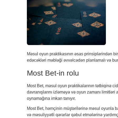
Məsul oyun praktikasının əsas prinsiplərindən bir
edəcəkləri məbləği əvvəlcədən planlamalı və bunun
Most Bet-in rolu
Most Bet, məsul oyun praktikalarının tətbiqinə ci
davranışlarını izləməyə və oyun zamanı limitləri 
oynamağına imkan tanıyır.
Most Bet, həmçinin müştərilərinə məsul oyunla ba
və məsuliyyətli qərarlar qəbul etmələrinə yardımç