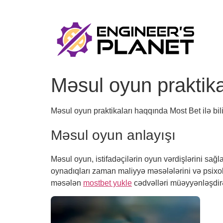
Məsul oyun praktikal
Məsul oyun praktikaları haqqında Most Bet ilə biliy
Məsul oyun anlayışı
Məsul oyun, istifadəçilərin oyun vərdişlərini sa
oynadıqları zaman maliyyə məsələlərini və psixoloj
məsələn
mostbet yukle
cədvəlləri müəyyənləşdirə