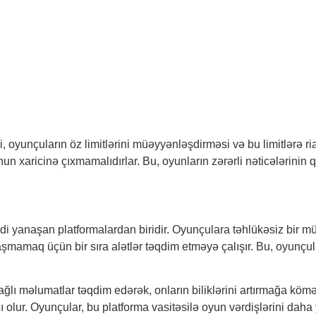
i, oyunçuların öz limitlərini müəyyənləşdirməsi və bu limitlərə r
 xaricinə çıxmamalıdırlar. Bu, oyunların zərərli nəticələrinin 
ddi yanaşan platformalardan biridir. Oyunçulara təhlükəsiz bir m
aşmamaq üçün bir sıra alətlər təqdim etməyə çalışır. Bu, oyunçul
ğlı məlumatlar təqdim edərək, onların biliklərini artırmağa kö
ı olur. Oyunçular, bu platforma vasitəsilə oyun vərdişlərini dah