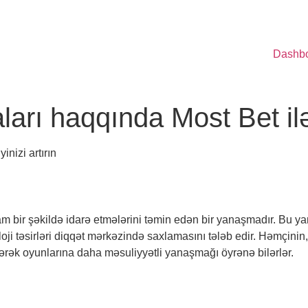
Dashb
arı haqqında Most Bet ilə b
inizi artırın
ğlam bir şəkildə idarə etmələrini təmin edən bir yanaşmadır. Bu
i təsirləri diqqət mərkəzində saxlamasını tələb edir. Həmçinin, is
rək oyunlarına daha məsuliyyətli yanaşmağı öyrənə bilərlər.