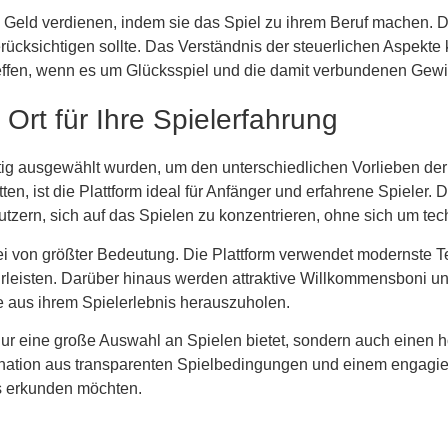
l Geld verdienen, indem sie das Spiel zu ihrem Beruf machen. 
erücksichtigen sollte. Das Verständnis der steuerlichen Aspekt
effen, wenn es um Glücksspiel und die damit verbundenen Gewi
 Ort für Ihre Spielerfahrung
fältig ausgewählt wurden, um den unterschiedlichen Vorlieben de
en, ist die Plattform ideal für Anfänger und erfahrene Spieler. 
Nutzern, sich auf das Spielen zu konzentrieren, ohne sich um 
bei von größter Bedeutung. Die Plattform verwendet modernste T
hrleisten. Darüber hinaus werden attraktive Willkommensboni 
te aus ihrem Spielerlebnis herauszuholen.
ur eine große Auswahl an Spielen bietet, sondern auch einen 
bination aus transparenten Spielbedingungen und einem engagi
els erkunden möchten.