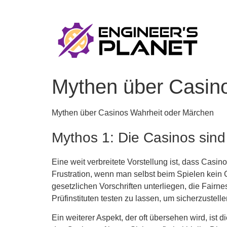
Mythen über Casin
Mythen über Casinos Wahrheit oder Märchen
Mythos 1: Die Casinos sind
Eine weit verbreitete Vorstellung ist, dass Casi
Frustration, wenn man selbst beim Spielen kein G
gesetzlichen Vorschriften unterliegen, die Fair
Prüfinstituten testen zu lassen, um sicherzustellen
Ein weiterer Aspekt, der oft übersehen wird, ist 