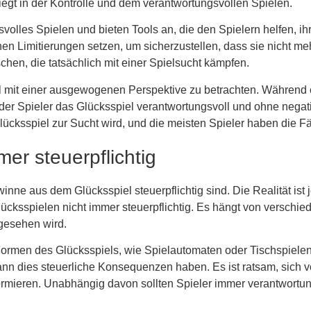
egt in der Kontrolle und dem verantwortungsvollen Spielen.
volles Spielen und bieten Tools an, die den Spielern helfen, ih
en Limitierungen setzen, um sicherzustellen, dass sie nicht me
hen, die tatsächlich mit einer Spielsucht kämpfen.
l mit einer ausgewogenen Perspektive zu betrachten. Während 
er Spieler das Glücksspiel verantwortungsvoll und ohne negati
cksspiel zur Sucht wird, und die meisten Spieler haben die Fähi
er steuerpflichtig
winne aus dem Glücksspiel steuerpflichtig sind. Die Realität ist j
ücksspielen nicht immer steuerpflichtig. Es hängt von versch
gesehen wird.
rmen des Glücksspiels, wie Spielautomaten oder Tischspielen,
 kann dies steuerliche Konsequenzen haben. Es ist ratsam, sich 
ormieren. Unabhängig davon sollten Spieler immer verantwort