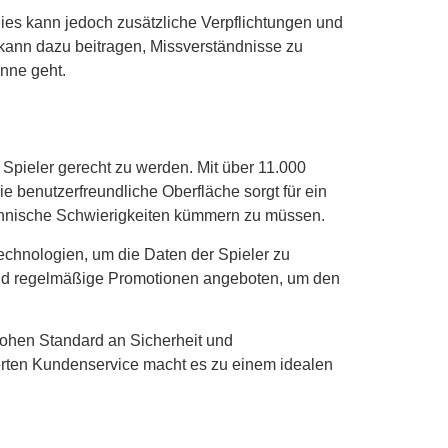
Dies kann jedoch zusätzliche Verpflichtungen und
e kann dazu beitragen, Missverständnisse zu
nne geht.
r Spieler gerecht zu werden. Mit über 11.000
Die benutzerfreundliche Oberfläche sorgt für ein
technische Schwierigkeiten kümmern zu müssen.
echnologien, um die Daten der Spieler zu
und regelmäßige Promotionen angeboten, um den
hohen Standard an Sicherheit und
erten Kundenservice macht es zu einem idealen