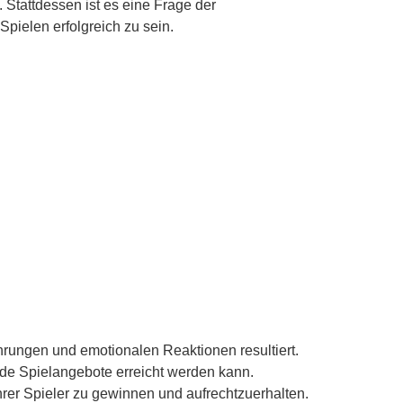
. Stattdessen ist es eine Frage der
Spielen erfolgreich zu sein.
ahrungen und emotionalen Reaktionen resultiert.
de Spielangebote erreicht werden kann.
hrer Spieler zu gewinnen und aufrechtzuerhalten.