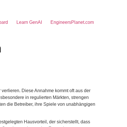
oard
Learn GenAI
EngineersPlanet.com
n
er verlieren. Diese Annahme kommt oft aus der
nsbesondere in regulierten Märkten, strengen
ten die Betreiber, ihre Spiele von unabhängigen
stgelegten Hausvorteil, der sicherstellt, dass