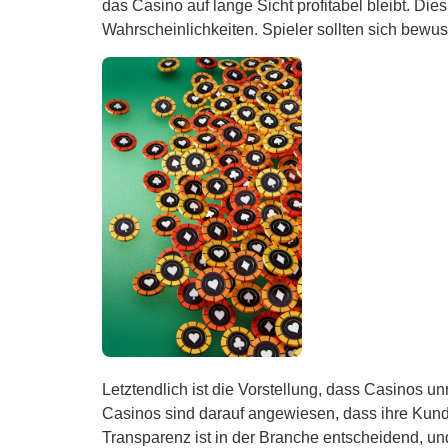
das Casino auf lange Sicht profitabel bleibt. Die
Wahrscheinlichkeiten. Spieler sollten sich bewus
Letztendlich ist die Vorstellung, dass Casinos u
Casinos sind darauf angewiesen, dass ihre Kund
Transparenz ist in der Branche entscheidend, und