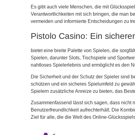
Es gibt auch viele Menschen, die mit Glücksspie
Verantwortlichkeiten mit sich bringen, die man b
vermeiden und informierte Entscheidungen zu tr
Pistolo Casino: Ein sicherer
bietet eine breite Palette von Spielen, die sorg
Spielen, darunter Slots, Tischspiele und Sportwett
nahtloses Spielerlebnis und ermöglicht es den 
Die Sicherheit und der Schutz der Spieler sind 
schützen und ein sicheres Spielumfeld zu gewä
Spielern zusätzliche Anreize zu bieten, das Bes
Zusammenfassend lässt sich sagen, dass nicht n
Benutzerfreundlichkeit aufrechterhält. Die Kom
Ziel für alle, die die Welt des Online-Glücksspi