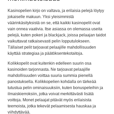
Kasinopelien kirjo on valtava, ja erilaisia pelejä löytyy
jokaiselle makuun. Yksi yleisimmistä
väärinkäsityksistä on se, että kaikki kasinopelit ovat
vain onnea vaativia. Itse asiassa on olemassa useita
pelejä, kuten pokeri ja blackjack, joissa pelaajan taidot
vaikuttavat ratkaisevasti pelin lopputulokseen.
Tällaiset pelit tarjoavat pelaajille mahdollisuuden
käyttää strategiaa ja päätöksentekotaitoja.
Kolikkopelit ovat kuitenkin edelleen suurin osa
kasinoiden tarjonnasta. Ne tarjoavat pelaajille
mahdollisuuden voittaa suuria summia pienellä
panostuksella. Kolikkopelien kohdalla on tärkeää
tutustua pelin ominaisuuksiin, kuten bonuspeleihin ja
ilmaiskierroksiin, jotka voivat merkittävästi lisätä
voittoja. Monet pelaajat pitävät myös erilaisista
teemoista, jotka tekevät pelaamisesta hauskaa ja
viihdyttävää.