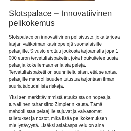
Slotspalace – Innovatiivinen
pelikokemus
Slotspalace on innovatiivinen pelisivusto, joka tarjoaa
laajan valikoiman kasinopelejä suomalaisille
pelaajille. Sivusto erottuu joukosta tarjoamalla jopa 1
000 euron tervetuliaispaketin, joka houkuttelee uusia
pelaajia kokeilemaan erilaisia pelejä.
Tervetuliaispaketti on suunniteltu siten, että se antaa
pelaajille mahdollisuuden tutustua tarjontaan ilman
suuria taloudellisia riskejä.
Yksi sen merkittävimmistä etuuksista on nopea ja
turvallinen rahansiirto Zimplerin kautta. Tämä
mahdollistaa pelaajille sujuvat ja vaivattomat
talletukset ja nostot, mikä lisää pelikokemuksen
miellyttävyyttä. Lisäksi asiakaspalvelu on aina