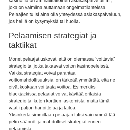
kasinoilla on ammattitaitoinen asiakaspalvelutiimi,
joka on valmiina auttamaan ongelmatilanteissa.
Pelaajien tulisi aina olla yhteydessä asiakaspalveluun,
jos heillä on kysymyksiä tai huolia.
Pelaamisen strategiat ja
taktiikat
Monet pelaajat uskovat, että on olemassa “voittavia”
strategioita, jotka takaavat voiton kasinopeleissä.
Vaikka strategiat voivat parantaa
voittomahdollisuuksia, on tärkeää ymmärtää, että ne
eivät koskaan voi taata voittoa. Esimerkiksi
blackjackissa pelaajat voivat käyttää erilaisia
strategioita, kuten korttien laskemista, mutta tämä
vaatii paljon harjoittelua ja taitoa.
Yksinkertaisimmillaan pelaajan tulisi vain ymmärtää
pelin säännöt ja mahdolliset strategiat ennen
pelaamista.