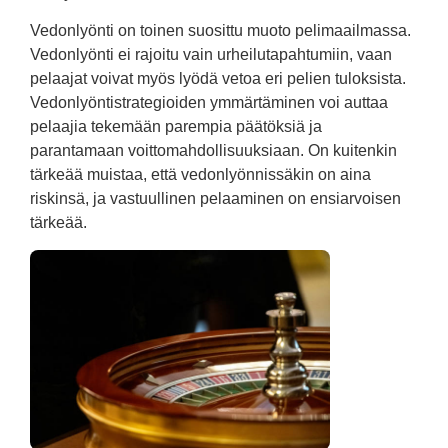
Vedonlyönti on toinen suosittu muoto pelimaailmassa.
Vedonlyönti ei rajoitu vain urheilutapahtumiin, vaan
pelaajat voivat myös lyödä vetoa eri pelien tuloksista.
Vedonlyöntistrategioiden ymmärtäminen voi auttaa
pelaajia tekemään parempia päätöksiä ja
parantamaan voittomahdollisuuksiaan. On kuitenkin
tärkeää muistaa, että vedonlyönnissäkin on aina
riskinsä, ja vastuullinen pelaaminen on ensiarvoisen
tärkeää.