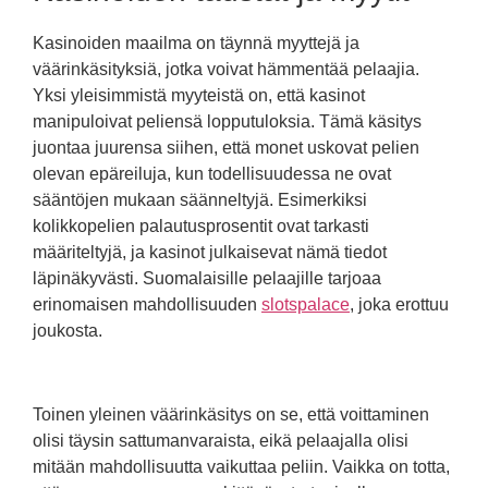
Kasinoiden maailma on täynnä myyttejä ja
väärinkäsityksiä, jotka voivat hämmentää pelaajia.
Yksi yleisimmistä myyteistä on, että kasinot
manipuloivat peliensä lopputuloksia. Tämä käsitys
juontaa juurensa siihen, että monet uskovat pelien
olevan epäreiluja, kun todellisuudessa ne ovat
sääntöjen mukaan säänneltyjä. Esimerkiksi
kolikkopelien palautusprosentit ovat tarkasti
määriteltyjä, ja kasinot julkaisevat nämä tiedot
läpinäkyvästi. Suomalaisille pelaajille tarjoaa
erinomaisen mahdollisuuden
slotspalace
, joka erottuu
joukosta.
Toinen yleinen väärinkäsitys on se, että voittaminen
olisi täysin sattumanvaraista, eikä pelaajalla olisi
mitään mahdollisuutta vaikuttaa peliin. Vaikka on totta,