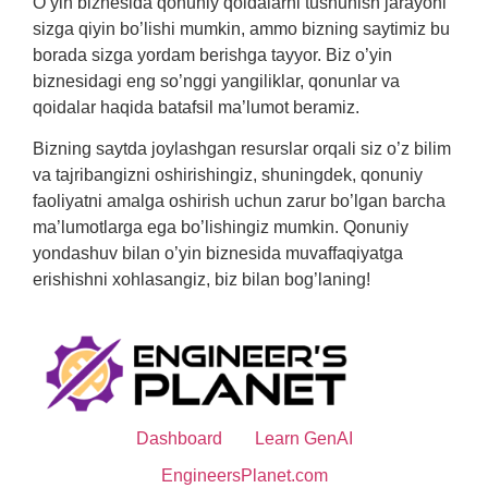
O’yin biznesida qonuniy qoidalarni tushunish jarayoni
sizga qiyin bo’lishi mumkin, ammo bizning saytimiz bu
borada sizga yordam berishga tayyor. Biz o’yin
biznesidagi eng so’nggi yangiliklar, qonunlar va
qoidalar haqida batafsil ma’lumot beramiz.
Bizning saytda joylashgan resurslar orqali siz o’z bilim
va tajribangizni oshirishingiz, shuningdek, qonuniy
faoliyatni amalga oshirish uchun zarur bo’lgan barcha
ma’lumotlarga ega bo’lishingiz mumkin. Qonuniy
yondashuv bilan o’yin biznesida muvaffaqiyatga
erishishni xohlasangiz, biz bilan bog’laning!
Dashboard
Learn GenAI
EngineersPlanet.com