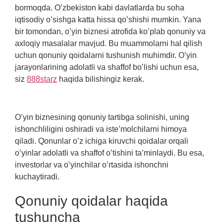
bormoqda. O’zbekiston kabi davlatlarda bu soha
iqtisodiy o’sishga katta hissa qo’shishi mumkin. Yana
bir tomondan, o’yin biznesi atrofida ko’plab qonuniy va
axloqiy masalalar mavjud. Bu muammolarni hal qilish
uchun qonuniy qoidalarni tushunish muhimdir. O’yin
jarayonlarining adolatli va shaffof bo’lishi uchun esa,
siz
888starz
haqida bilishingiz kerak.
O’yin biznesining qonuniy tartibga solinishi, uning
ishonchliligini oshiradi va iste’molchilarni himoya
qiladi. Qonunlar o’z ichiga kiruvchi qoidalar orqali
o’yinlar adolatli va shaffof o’tishini ta’minlaydi. Bu esa,
investorlar va o’yinchilar o’rtasida ishonchni
kuchaytiradi.
Qonuniy qoidalar haqida
tushuncha