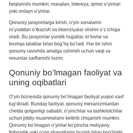
farqlanishi mumkin, masalan, lotereya, qimor o’yinlari
yoki onlayn o’yinlar.
Qonuniy jarayonlarga kirish, o’yin xonalarini
ro’yxatdan o’tkazish va litsenziyalar olishni o’z ichiga
oladi. Bu jarayonlar yuridik hujjatlar, to’lovlar va
boshqa talablar bilan bog’liq bo’ladi. Har bir ishni
qonuniy ravishda amalga oshirish uchun vaqt va
resurslar sarflanishi lozim.
Qonuniy bo’lmagan faoliyat va
uning oqibatlari
O’yin biznesida qonuniy bo’lmagan faoliyat yuqori xavf
tug’diradi. Bunday faoliyat, qonuniy mexanizmlardan
chetda qolganligi sababli, o’yinchilar va tashkilotchilar
uchun jiddiy muammolarni keltirib chiqarishi mumkin.
Qonuniy bo’lmagan o’yinlar ko’pincha moliyaviy
firibgarlik yoki o’yin sharoitlarini buzish bilan bog’liqdir.