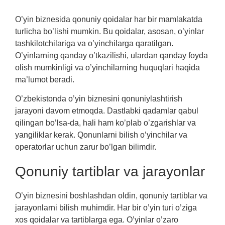
O’yin biznesida qonuniy qoidalar har bir mamlakatda
turlicha bo’lishi mumkin. Bu qoidalar, asosan, o’yinlar
tashkilotchilariga va o’yinchilarga qaratilgan.
O’yinlarning qanday o’tkazilishi, ulardan qanday foyda
olish mumkinligi va o’yinchilarning huquqlari haqida
ma’lumot beradi.
O’zbekistonda o’yin biznesini qonuniylashtirish
jarayoni davom etmoqda. Dastlabki qadamlar qabul
qilingan bo’lsa-da, hali ham ko’plab o’zgarishlar va
yangiliklar kerak. Qonunlarni bilish o’yinchilar va
operatorlar uchun zarur bo’lgan bilimdir.
Qonuniy tartiblar va jarayonlar
O’yin biznesini boshlashdan oldin, qonuniy tartiblar va
jarayonlarni bilish muhimdir. Har bir o’yin turi o’ziga
xos qoidalar va tartiblarga ega. O’yinlar o’zaro