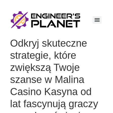
Odkryj skuteczne
strategie, które
zwiększą Twoje
szanse w Malina
Casino Kasyna od
lat fascynują graczy