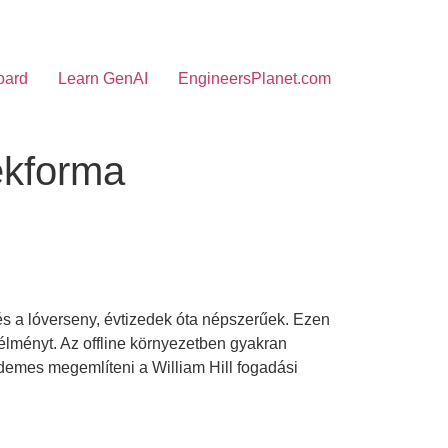
oard
Learn GenAI
EngineersPlanet.com
tékforma
 és a lóverseny, évtizedek óta népszerűek. Ezen
 élményt. Az offline környezetben gyakran
rdemes megemlíteni a William Hill fogadási