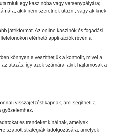
utazniuk egy kaszinóba vagy versenypályára;
zámára, akik nem szeretnek utazni, vagy akiknek
abb játékformát. Az online kaszinók és fogadási
ltelefonokon elérhető applikációk révén a
ben könnyen elveszíthetjük a kontrollt, mivel a
l az utazás, így azok számára, akik hajlamosak a
zonnali visszajelzést kapnak, ami segítheti a
t a győzelemhez.
adatokat és trendeket kínálnak, amelyek
yre szabott stratégiák kidolgozására, amelyek