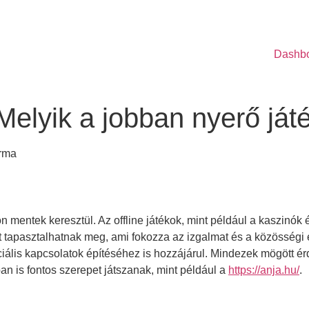
Dashb
 Melyik a jobban nyerő já
orma
n mentek keresztül. Az offline játékok, mint például a kaszinók
ót tapasztalhatnak meg, ami fokozza az izgalmat és a közösségi
ciális kapcsolatok építéséhez is hozzájárul. Mindezek mögött é
an is fontos szerepet játszanak, mint például a
https://anja.hu/
.