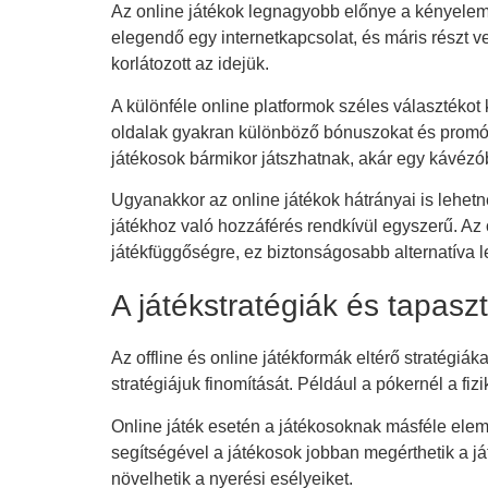
Az online játékok legnagyobb előnye a kényele
elegendő egy internetkapcsolat, és máris részt 
korlátozott az idejük.
A különféle online platformok széles választékot
oldalak gyakran különböző bónuszokat és promóci
játékosok bármikor játszhatnak, akár egy kávézó
Ugyanakkor az online játékok hátrányai is lehetn
játékhoz való hozzáférés rendkívül egyszerű. Az 
játékfüggőségre, ez biztonságosabb alternatíva l
A játékstratégiák és tapasz
Az offline és online játékformák eltérő stratégiák
stratégiájuk finomítását. Például a pókernél a fi
Online játék esetén a játékosoknak másféle elem
segítségével a játékosok jobban megérthetik a já
növelhetik a nyerési esélyeiket.