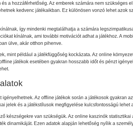
m és a hozzáférhetőség. Az emberek számára nem szükséges el
vehetnek kedvenc játékaikban. Ez különösen vonzó lehet azok s
 kínálnak, így mindenki megtalálhatja a számára legszimpatikus
ókat kínálnak, ami további motivációt adhat a játékhoz. A mobi
ban ülve, akár otthon pihenve.
ek, mint például a játékfüggőség kockázata. Az online környezet
offline játékok esetében gyakran hosszabb időt és pénzt igénye
ehet.
talatok
at igényelhetnek. Az offline játékok során a játékosok gyakran a
zikai jelek és a játékstílusok megfigyelése kulcsfontosságú lehe
ző készségekre van szükségük. Az online kaszinók statisztikai 
ték dinamikáját. Ezen adatok alapján lehetőség nyílik a személ