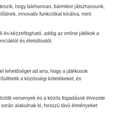
 teszik, hogy bárhonnan, bármikor játszhassunk,
ődnek, innovatív funkciókat kínálva, mint
li és kézzelfogható, addig az online játékok a
ciáktól és életstílustól.
l lehetőséget ad arra, hogy a játékosok
rősíthetik a közösségi kötelékeket, és
közötti versenyek és a közös fogadások élvezete
k során alakulnak ki, hosszú távú élményeket