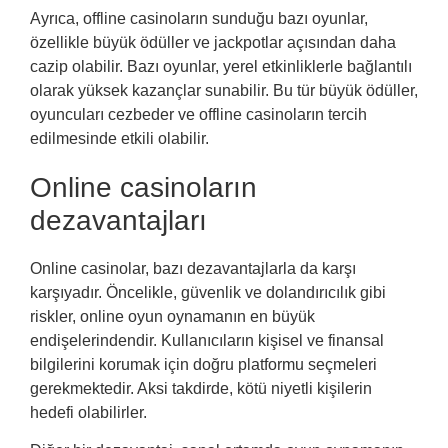
Ayrıca, offline casinoların sunduğu bazı oyunlar,
özellikle büyük ödüller ve jackpotlar açısından daha
cazip olabilir. Bazı oyunlar, yerel etkinliklerle bağlantılı
olarak yüksek kazançlar sunabilir. Bu tür büyük ödüller,
oyuncuları cezbeder ve offline casinoların tercih
edilmesinde etkili olabilir.
Online casinoların
dezavantajları
Online casinolar, bazı dezavantajlarla da karşı
karşıyadır. Öncelikle, güvenlik ve dolandırıcılık gibi
riskler, online oyun oynamanın en büyük
endişelerindendir. Kullanıcıların kişisel ve finansal
bilgilerini korumak için doğru platformu seçmeleri
gerekmektedir. Aksi takdirde, kötü niyetli kişilerin
hedefi olabilirler.