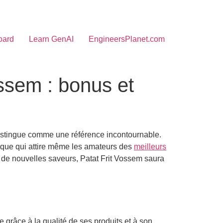
oard
Learn GenAI
EngineersPlanet.com
ossem : bonus et
 distingue comme une référence incontournable.
unique qui attire même les amateurs des
meilleurs
 de nouvelles saveurs, Patat Frit Vossem saura
le grâce à la qualité de ses produits et à son