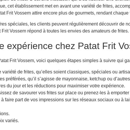
que, cet établissement met en avant une variété de frites, acco
atat Frit Vossem attire encore plus de gourmets, rendant chaque
es spéciales, les clients peuvent régulièrement découvrir de n
 Frit Vossem répond à toutes les envies des amateurs de frites.
e expérience chez Patat Frit V
atat Frit Vossem, voici quelques étapes simples à suivre qui g
ariété de frites, qu’elles soient classiques, spéciales ou artis
s préférées, qu’il s’agisse de mayonnaise, ketchup ou d’autre
res du jour et les réductions pour maximiser votre expérience.
ssez de savourer vos frites sur place ou prenez-les à emporter 
à faire part de vos impressions sur les réseaux sociaux ou à lai
ions.
ix variés.