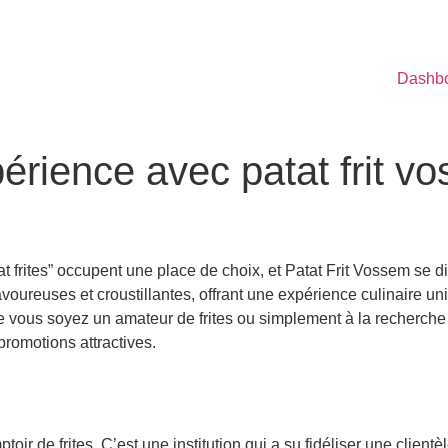
Dashb
érience avec patat frit v
t frites” occupent une place de choix, et Patat Frit Vossem se
avoureuses et croustillantes, offrant une expérience culinaire 
e vous soyez un amateur de frites ou simplement à la recherche
promotions attractives.
ir de frites. C’est une institution qui a su fidéliser une clientè