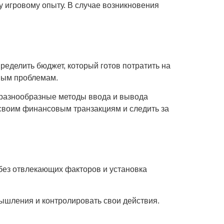
у игровому опыту. В случае возникновения
еделить бюджет, который готов потратить на
овым проблемам.
 разнообразные методы ввода и вывода
 своим финансовым транзакциям и следить за
без отвлекающих факторов и установка
ышления и контролировать свои действия.