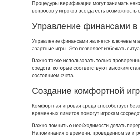
Процедуры верификации могут занимать некот
вопросов у игроков всегда есть возможность 
Управление финансами в 
Управление финансами является ключевым асп
азартные игры. Это позволяет избежать ситу
Важно также использовать только проверенн
средств, которые соответствуют высоким ста
состоянием счета.
Создание комфортной иг
Комфортная игровая среда способствует безо
временных лимитов помогут игрокам сосредот
Важно помнить о необходимости делать пере
Напоминания о времени, проведенном за игро