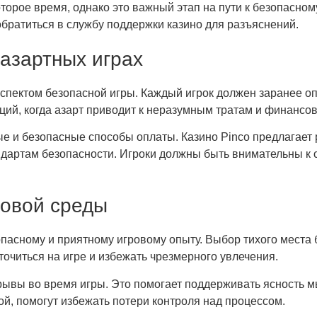
орое время, однако это важный этап на пути к безопасном
обратиться в службу поддержки казино для разъяснений.
азартных играх
ектом безопасной игры. Каждый игрок должен заранее опр
аций, когда азарт приводит к неразумным тратам и финанс
ые и безопасные способы оплаты. Казино Pinco предлагает
ндартам безопасности. Игроки должны быть внимательны к
ровой среды
пасному и приятному игровому опыту. Выбор тихого места 
очиться на игре и избежать чрезмерного увлечения.
рывы во время игры. Это помогает поддерживать ясность м
й, помогут избежать потери контроля над процессом.