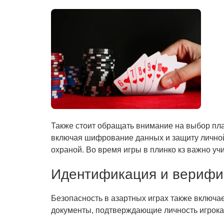
Также стоит обращать внимание на выбор пла
включая шифрование данных и защиту личной 
охраной. Во время игры в плинко кз важно у
Идентификация и верифи
Безопасность в азартных играх также включа
документы, подтверждающие личность игрока