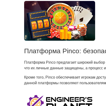
Платформа Pinco: безопа
Платформа Pinco предлагает широкий выбор а
что их личные данные защищены, а процесс и
Кроме того, Pinco обеспечивает игрокам дост
данной платформы позволяют пользователям с