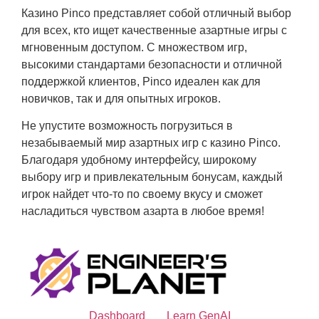
Казино Pinco представляет собой отличный выбор
для всех, кто ищет качественные азартные игры с
мгновенным доступом. С множеством игр,
высокими стандартами безопасности и отличной
поддержкой клиентов, Pinco идеален как для
новичков, так и для опытных игроков.
Не упустите возможность погрузиться в
незабываемый мир азартных игр с казино Pinco.
Благодаря удобному интерфейсу, широкому
выбору игр и привлекательным бонусам, каждый
игрок найдет что-то по своему вкусу и сможет
насладиться чувством азарта в любое время!
Dashboard
Learn GenAI