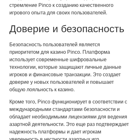
стремление Pinco к созданию качественного
игрового опыта для своих пользователей.
Доверие и безопасность
Безопасность пользователей является
приоритетом для казино Pinco. Платформа
использует современные шифровальные
технологии, которые защищают личные данные
игроков и финансовые транзакции. Это создает
доверие у новых пользователей и повышает
общую лояльность к казино.
Кроме того, Pinco функционирует в соответствии с
международными стандартами безопасности и
обладает необходимыми лицензиями для ведения
азартной деятельности. Это еще раз подтверждает
надежность платформы и дает игрокам
уверенность в честности азартных игр.