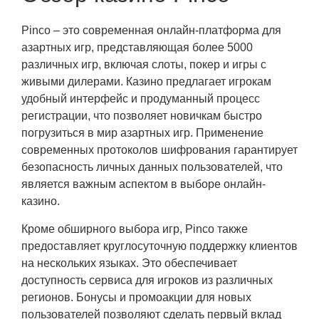
Pinco – это современная онлайн-платформа для
азартных игр, представляющая более 5000
различных игр, включая слоты, покер и игры с
живыми дилерами. Казино предлагает игрокам
удобный интерфейс и продуманный процесс
регистрации, что позволяет новичкам быстро
погрузиться в мир азартных игр. Применение
современных протоколов шифрования гарантирует
безопасность личных данных пользователей, что
является важным аспектом в выборе онлайн-
казино.
Кроме обширного выбора игр, Pinco также
предоставляет круглосуточную поддержку клиентов
на нескольких языках. Это обеспечивает
доступность сервиса для игроков из различных
регионов. Бонусы и промоакции для новых
пользователей позволяют сделать первый вклад