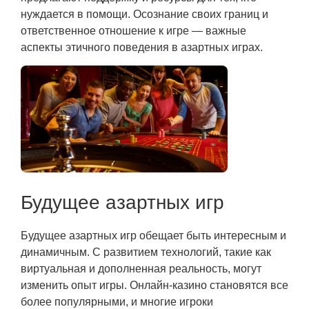
нуждается в помощи. Осознание своих границ и
ответственное отношение к игре — важные
аспекты этичного поведения в азартных играх.
Будущее азартных игр
Будущее азартных игр обещает быть интересным и
динамичным. С развитием технологий, такие как
виртуальная и дополненная реальность, могут
изменить опыт игры. Онлайн-казино становятся все
более популярными, и многие игроки