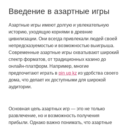
Введение в азартные игры
Азартные игры имеют долгую и увлекательную
историю, уходящую корнями в древние
цивилизации. Они всегда привлекали людей своей
непредсказуемостью и возможностью выигрыша.
Современные азартные игры охватывают широкий
спектр форматов, от традиционных казино до
онлайн-платформ. Например, многие
предпочитают играть в
pin up kz
из удобства своего
дома, что делает их доступными для широкой
аудитории.
Основная цель азартных игр — это не только
развлечение, но и возможность получения
прибыли. Однако важно понимать, что азартные