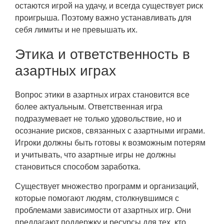
остаются игрой на удачу, и всегда существует риск
проигрыша. Поэтому важно устанавливать для
себя лимиты и не превышать их.
Этика и ответственность в
азартных играх
Вопрос этики в азартных играх становится все
более актуальным. Ответственная игра
подразумевает не только удовольствие, но и
осознание рисков, связанных с азартными играми.
Игроки должны быть готовы к возможным потерям
и учитывать, что азартные игры не должны
становиться способом заработка.
Существует множество программ и организаций,
которые помогают людям, столкнувшимся с
проблемами зависимости от азартных игр. Они
предлагают поддержку и ресурсы для тех, кто