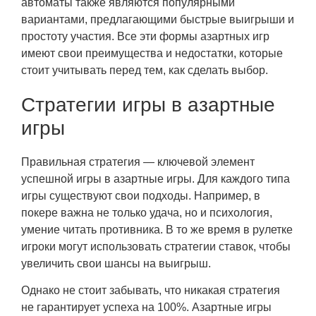
автоматы также являются популярными
вариантами, предлагающими быстрые выигрыши и
простоту участия. Все эти формы азартных игр
имеют свои преимущества и недостатки, которые
стоит учитывать перед тем, как сделать выбор.
Стратегии игры в азартные
игры
Правильная стратегия — ключевой элемент
успешной игры в азартные игры. Для каждого типа
игры существуют свои подходы. Например, в
покере важна не только удача, но и психология,
умение читать противника. В то же время в рулетке
игроки могут использовать стратегии ставок, чтобы
увеличить свои шансы на выигрыш.
Однако не стоит забывать, что никакая стратегия
не гарантирует успеха на 100%. Азартные игры