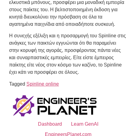
ελκυστικά μπόνους, προσφέρει μια μοναδική εμπειρία
στους παίκτες του. Η βελτιστοποιημένη έκδοση για
κινητά διευκολύνει την πρόσβαση σε όλα τα
αγαπημένα παιχνίδια από οποιαδήποτε συσκευή.
Η συνεχής εξέλιξη και η προσαρμογή του Spinline στις
ανάγκες των παικτών εγγυώνται ότι θα παραμείνει
στην κορυφή της αγοράς, προσφέροντας πάντα νέες
και συναρπαστικές εμπειρίες. Είτε είστε έμπειρος
παίκτης είτε νέος στον κόσμο των καζίνο, το Spinline
έχει κάτι να προσφέρει σε όλους.
Tagged
Spinline online
Dashboard
Learn GenAI
EngineersPlanet.com