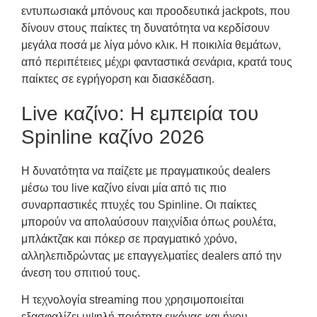
εντυπωσιακά μπόνους και προοδευτικά jackpots, που
δίνουν στους παίκτες τη δυνατότητα να κερδίσουν
μεγάλα ποσά με λίγα μόνο κλικ. Η ποικιλία θεμάτων,
από περιπέτειες μέχρι φανταστικά σενάρια, κρατά τους
παίκτες σε εγρήγορση και διασκέδαση.
Live καζίνο: Η εμπειρία του
Spinline καζίνο 2026
Η δυνατότητα να παίζετε με πραγματικούς dealers
μέσω του live καζίνο είναι μία από τις πιο
συναρπαστικές πτυχές του Spinline. Οι παίκτες
μπορούν να απολαύσουν παιχνίδια όπως ρουλέτα,
μπλάκτζακ και πόκερ σε πραγματικό χρόνο,
αλληλεπιδρώντας με επαγγελματίες dealers από την
άνεση του σπιτιού τους.
Η τεχνολογία streaming που χρησιμοποιείται
εξασφαλίζει υψηλή ποιότητα εικόνας και ήχου,