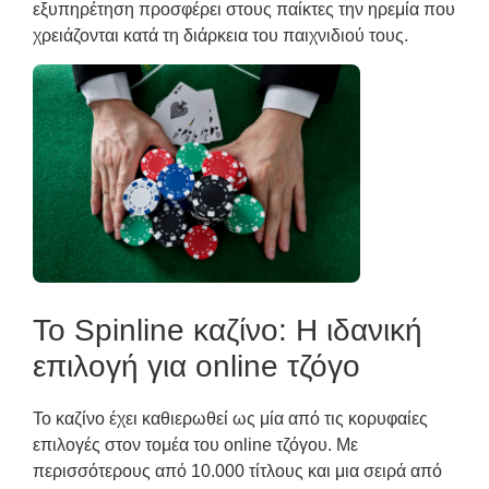
εξυπηρέτηση προσφέρει στους παίκτες την ηρεμία που
χρειάζονται κατά τη διάρκεια του παιχνιδιού τους.
Το Spinline καζίνο: Η ιδανική
επιλογή για online τζόγο
Το καζίνο έχει καθιερωθεί ως μία από τις κορυφαίες
επιλογές στον τομέα του online τζόγου. Με
περισσότερους από 10.000 τίτλους και μια σειρά από