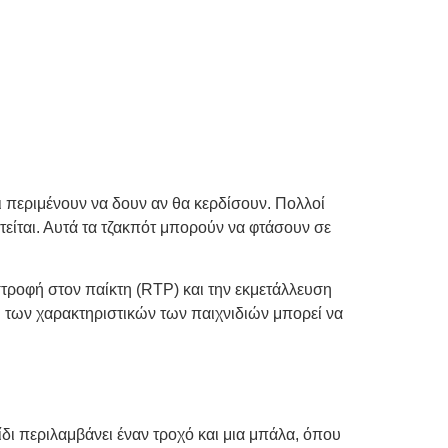
ι περιμένουν να δουν αν θα κερδίσουν. Πολλοί
τείται. Αυτά τα τζακπότ μπορούν να φτάσουν σε
τροφή στον παίκτη (RTP) και την εκμετάλλευση
 των χαρακτηριστικών των παιχνιδιών μπορεί να
δι περιλαμβάνει έναν τροχό και μια μπάλα, όπου