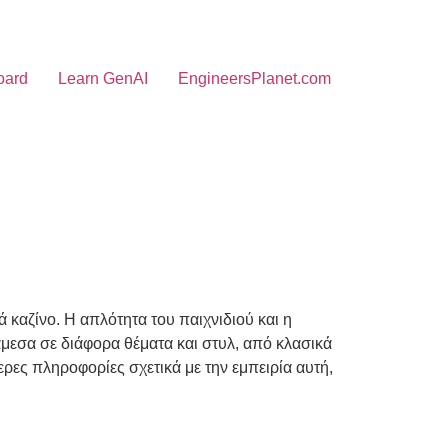
oard
Learn GenAI
EngineersPlanet.com
ά καζίνο. Η απλότητα του παιχνιδιού και η
άμεσα σε διάφορα θέματα και στυλ, από κλασικά
ερες πληροφορίες σχετικά με την εμπειρία αυτή,