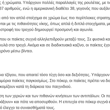
ς ή χρώματα. Υπάρχουν πολλές παραλλαγές της ρουλέτας, με τις
7 αριθμούς, ενώ η αμερικανική διαθέτει 38, γεγονός που αυξάνε
ι από τον απλό στοίχημα σε χρώμα έως πιο περίπλοκες στρατηγ
αι με τις πιθανότητες νίκης, όπως απλά ή διπλά στοιχήματα, μ
ιστροφή του τροχού δημιουργεί προσμονή και αγωνία.
όπου οι παίκτες συχνά αλληλεπιδρούν μεταξύ τους. Σε φυσικά κα
λά στο τροχό. Ακόμα και σε διαδικτυακά καζίνο, οι παίκτες έχ
 χρόνο μέσω βίντεο.
ίδια τζόγου, που απαιτεί τόσο τύχη όσο και δεξιότητες. Υπάρχο
ύρια παίκτες παγκοσμίως. Στο πόκερ, οι παίκτες πρέπει να δι
μίζουν κατά τη διάρκεια του παιχνιδιού.
ση των χεριών και των πιθανών κινήσεων των αντιπάλων. Οι παί
ράξουν» και πότε να αποσυρθούν. Η επιτυχία στο πόκερ συχνά 
πό έλεγχο τα συναισθήματά τους.