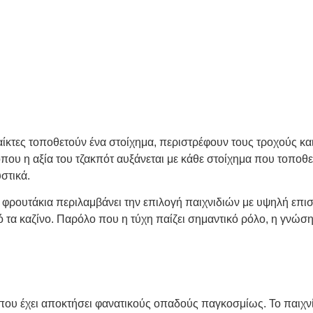
παίκτες τοποθετούν ένα στοίχημα, περιστρέφουν τους τροχούς κα
όπου η αξία του τζακπότ αυξάνεται με κάθε στοίχημα που τοποθε
στικά.
 φρουτάκια περιλαμβάνει την επιλογή παιχνιδιών με υψηλή επισ
α καζίνο. Παρόλο που η τύχη παίζει σημαντικό ρόλο, η γνώση
ο που έχει αποκτήσει φανατικούς οπαδούς παγκοσμίως. Το παιχνί