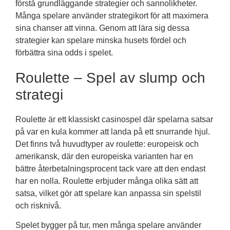
förstå grundläggande strategier och sannolikheter.
Många spelare använder strategikort för att maximera
sina chanser att vinna. Genom att lära sig dessa
strategier kan spelare minska husets fördel och
förbättra sina odds i spelet.
Roulette – Spel av slump och
strategi
Roulette är ett klassiskt casinospel där spelarna satsar
på var en kula kommer att landa på ett snurrande hjul.
Det finns två huvudtyper av roulette: europeisk och
amerikansk, där den europeiska varianten har en
bättre återbetalningsprocent tack vare att den endast
har en nolla. Roulette erbjuder många olika sätt att
satsa, vilket gör att spelare kan anpassa sin spelstil
och risknivå.
Spelet bygger på tur, men många spelare använder