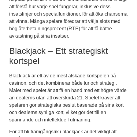
att förstå hur varje spel fungerar, inklusive dess
insatslinjer och specialfunktioner, för att öka chanserna
att vinna. Många spelare föredrar att välja slots med
hög återbetalningsprocent (RTP) för att få bättre
avkastning på sina insatser.
Blackjack – Ett strategiskt
kortspel
Blackjack är ett av de mest älskade kortspelen på
casinon, och det kombinerar både tur och strategi.
Målet med spelet är att få en hand med ett högre värde
än dealerns utan att överskrida 21. Spelet kräver att
spelaren gör strategiska beslut baserade på sina kort
och dealerns synliga kort, vilket gör det till en
spännande och intellektuell utmaning.
För att bli framgångsrik i blackjack är det viktigt att