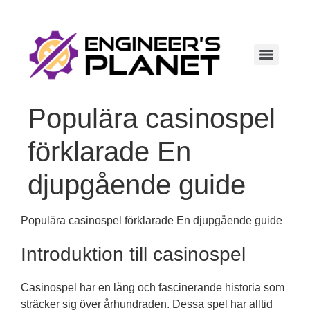
Populära casinospel
förklarade En
djupgående guide
Populära casinospel förklarade En djupgående guide
Introduktion till casinospel
Casinospel har en lång och fascinerande historia som
sträcker sig över århundraden. Dessa spel har alltid