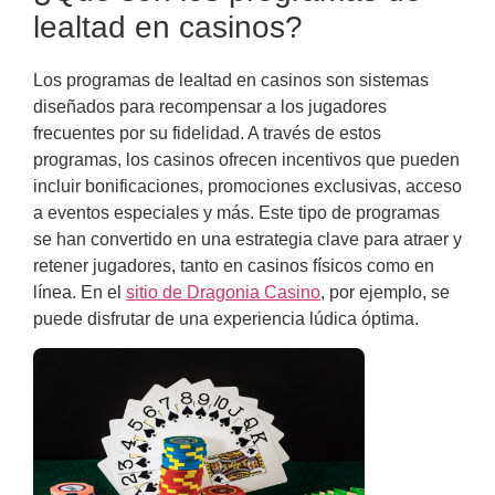
lealtad en casinos?
Los programas de lealtad en casinos son sistemas
diseñados para recompensar a los jugadores
frecuentes por su fidelidad. A través de estos
programas, los casinos ofrecen incentivos que pueden
incluir bonificaciones, promociones exclusivas, acceso
a eventos especiales y más. Este tipo de programas
se han convertido en una estrategia clave para atraer y
retener jugadores, tanto en casinos físicos como en
línea. En el
sitio de Dragonia Casino
, por ejemplo, se
puede disfrutar de una experiencia lúdica óptima.