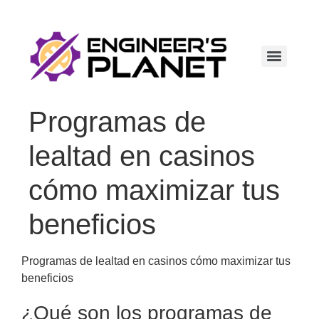
Programas de
lealtad en casinos
cómo maximizar tus
beneficios
Programas de lealtad en casinos cómo maximizar tus
beneficios
¿Qué son los programas de