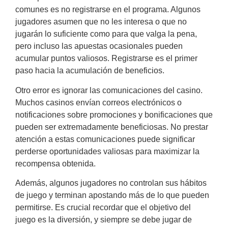
comunes es no registrarse en el programa. Algunos
jugadores asumen que no les interesa o que no
jugarán lo suficiente como para que valga la pena,
pero incluso las apuestas ocasionales pueden
acumular puntos valiosos. Registrarse es el primer
paso hacia la acumulación de beneficios.
Otro error es ignorar las comunicaciones del casino.
Muchos casinos envían correos electrónicos o
notificaciones sobre promociones y bonificaciones que
pueden ser extremadamente beneficiosas. No prestar
atención a estas comunicaciones puede significar
perderse oportunidades valiosas para maximizar la
recompensa obtenida.
Además, algunos jugadores no controlan sus hábitos
de juego y terminan apostando más de lo que pueden
permitirse. Es crucial recordar que el objetivo del
juego es la diversión, y siempre se debe jugar de