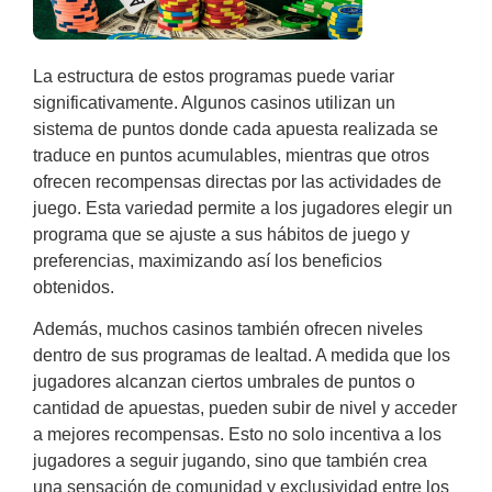
La estructura de estos programas puede variar
significativamente. Algunos casinos utilizan un
sistema de puntos donde cada apuesta realizada se
traduce en puntos acumulables, mientras que otros
ofrecen recompensas directas por las actividades de
juego. Esta variedad permite a los jugadores elegir un
programa que se ajuste a sus hábitos de juego y
preferencias, maximizando así los beneficios
obtenidos.
Además, muchos casinos también ofrecen niveles
dentro de sus programas de lealtad. A medida que los
jugadores alcanzan ciertos umbrales de puntos o
cantidad de apuestas, pueden subir de nivel y acceder
a mejores recompensas. Esto no solo incentiva a los
jugadores a seguir jugando, sino que también crea
una sensación de comunidad y exclusividad entre los