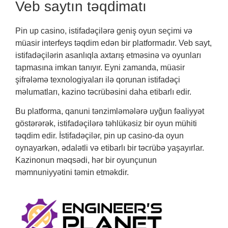
Veb saytın təqdimatı
Pin up casino, istifadəçilərə geniş oyun seçimi və
müasir interfeys təqdim edən bir platformadır. Veb sayt,
istifadəçilərin asanlıqla axtarış etməsinə və oyunları
tapmasına imkan tanıyır. Eyni zamanda, müasir
şifrələmə texnologiyaları ilə qorunan istifadəçi
məlumatları, kazino təcrübəsini daha etibarlı edir.
Bu platforma, qanuni tənzimləmələrə uyğun fəaliyyət
göstərərək, istifadəçilərə təhlükəsiz bir oyun mühiti
təqdim edir. İstifadəçilər, pin up casino-da oyun
oynayarkən, ədalətli və etibarlı bir təcrübə yaşayırlar.
Kazinonun məqsədi, hər bir oyunçunun
məmnuniyyətini təmin etməkdir.