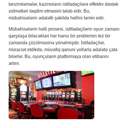
tənzimləmələr, kazinoların istifadəçilərə effektiv dəstək
xidmətləri təqdim etməsini tələb edir. Bu,
mübahisələrin ədalətli şəkildə həllini təmin edir.
Mübahisələrin həlli prosesi, istifadəçilərin oyun zamanı
qarşılaşa biləcəkləri hər hansı bir problemin tez bir
zamanda çözülməsinə yönəlmişdir. İstifadəçilər,
müraciət etdikdə, müvafiq qanuni yollarla ədalətə çata
bilərlər. Bu, oyunçuların platformaya olan etibarını
artırır.