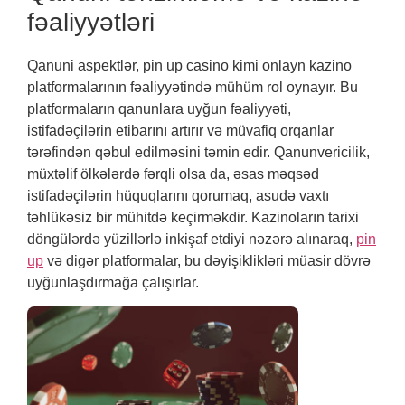
fəaliyyətləri
Qanuni aspektlər, pin up casino kimi onlayn kazino
platformalarının fəaliyyətində mühüm rol oynayır. Bu
platformaların qanunlara uyğun fəaliyyəti,
istifadəçilərin etibarını artırır və müvafiq orqanlar
tərəfindən qəbul edilməsini təmin edir. Qanunvericilik,
müxtəlif ölkələrdə fərqli olsa da, əsas məqsəd
istifadəçilərin hüquqlarını qorumaq, asudə vaxtı
təhlükəsiz bir mühitdə keçirməkdir. Kazinoların tarixi
döngülərdə yüzillərlə inkişaf etdiyi nəzərə alınaraq,
pin
up
və digər platformalar, bu dəyişiklikləri müasir dövrə
uyğunlaşdırmağa çalışırlar.