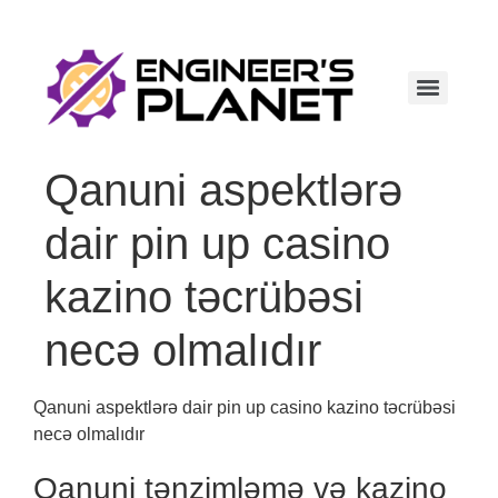
Qanuni aspektlərə
dair pin up casino
kazino təcrübəsi
necə olmalıdır
Qanuni aspektlərə dair pin up casino kazino təcrübəsi
necə olmalıdır
Qanuni tənzimləmə və kazino