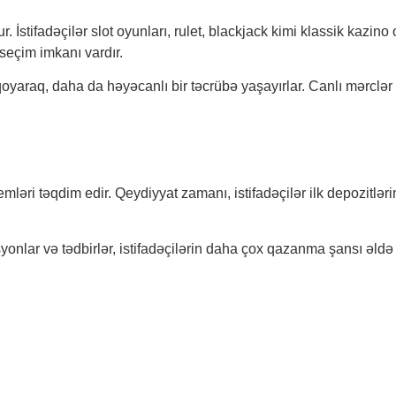
stifadəçilər slot oyunları, rulet, blackjack kimi klassik kazino 
seçim imkanı vardır.
 qoyaraq, daha da həyəcanlı bir təcrübə yaşayırlar. Canlı mərclər
mləri təqdim edir. Qeydiyyat zamanı, istifadəçilər ilk depozitlər
nlar və tədbirlər, istifadəçilərin daha çox qazanma şansı əldə 