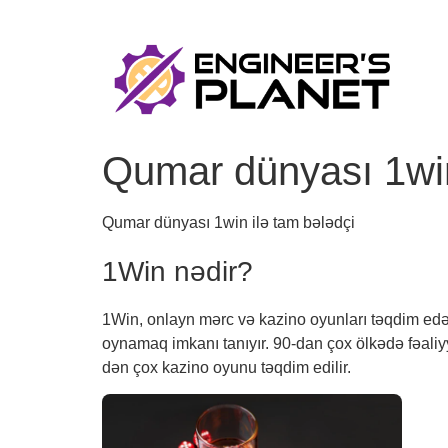
Qumar dünyası 1win
Qumar dünyası 1win ilə tam bələdçi
1Win nədir?
1Win, onlayn mərc və kazino oyunları təqdim edən
oynamaq imkanı tanıyır. 90-dan çox ölkədə fəaliy
dən çox kazino oyunu təqdim edilir.