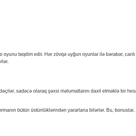
 oyunu təqdim edir. Hər zövqə uyğun oyunlar ilə bərabər, canlı 
lər.
əçilər, sadəcə olaraq şəxsi məlumatlarını daxil etməklə bir hes
ormanın bütün üstünlüklərindən yararlana bilərlər. Bu, bonuslar,