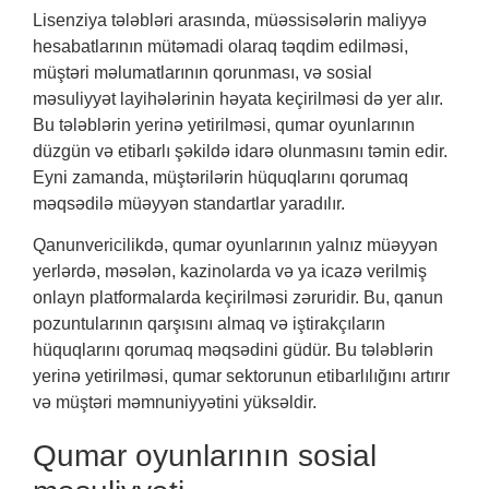
Lisenziya tələbləri arasında, müəssisələrin maliyyə
hesabatlarının mütəmadi olaraq təqdim edilməsi,
müştəri məlumatlarının qorunması, və sosial
məsuliyyət layihələrinin həyata keçirilməsi də yer alır.
Bu tələblərin yerinə yetirilməsi, qumar oyunlarının
düzgün və etibarlı şəkildə idarə olunmasını təmin edir.
Eyni zamanda, müştərilərin hüquqlarını qorumaq
məqsədilə müəyyən standartlar yaradılır.
Qanunvericilikdə, qumar oyunlarının yalnız müəyyən
yerlərdə, məsələn, kazinolarda və ya icazə verilmiş
onlayn platformalarda keçirilməsi zəruridir. Bu, qanun
pozuntularının qarşısını almaq və iştirakçıların
hüquqlarını qorumaq məqsədini güdür. Bu tələblərin
yerinə yetirilməsi, qumar sektorunun etibarlılığını artırır
və müştəri məmnuniyyətini yüksəldir.
Qumar oyunlarının sosial