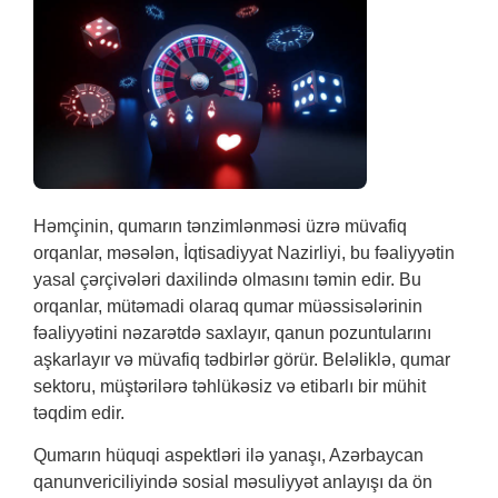
Həmçinin, qumarın tənzimlənməsi üzrə müvafiq
orqanlar, məsələn, İqtisadiyyat Nazirliyi, bu fəaliyyətin
yasal çərçivələri daxilində olmasını təmin edir. Bu
orqanlar, mütəmadi olaraq qumar müəssisələrinin
fəaliyyətini nəzarətdə saxlayır, qanun pozuntularını
aşkarlayır və müvafiq tədbirlər görür. Beləliklə, qumar
sektoru, müştərilərə təhlükəsiz və etibarlı bir mühit
təqdim edir.
Qumarın hüquqi aspektləri ilə yanaşı, Azərbaycan
qanunvericiliyində sosial məsuliyyət anlayışı da ön