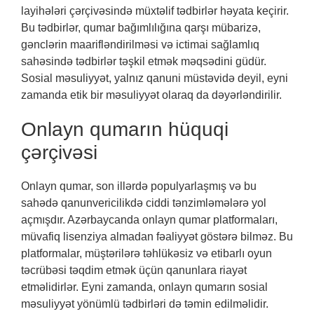
layihələri çərçivəsində müxtəlif tədbirlər həyata keçirir.
Bu tədbirlər, qumar bağımlılığına qarşı mübarizə,
gənclərin maarifləndirilməsi və ictimai sağlamlıq
sahəsində tədbirlər təşkil etmək məqsədini güdür.
Sosial məsuliyyət, yalnız qanuni müstəvidə deyil, eyni
zamanda etik bir məsuliyyət olaraq da dəyərləndirilir.
Onlayn qumarın hüquqi
çərçivəsi
Onlayn qumar, son illərdə populyarlaşmış və bu
sahədə qanunvericilikdə ciddi tənzimləmələrə yol
açmışdır. Azərbaycanda onlayn qumar platformaları,
müvafiq lisenziya almadan fəaliyyət göstərə bilməz. Bu
platformalar, müştərilərə təhlükəsiz və etibarlı oyun
təcrübəsi təqdim etmək üçün qanunlara riayət
etməlidirlər. Eyni zamanda, onlayn qumarın sosial
məsuliyyət yönümlü tədbirləri də təmin edilməlidir.