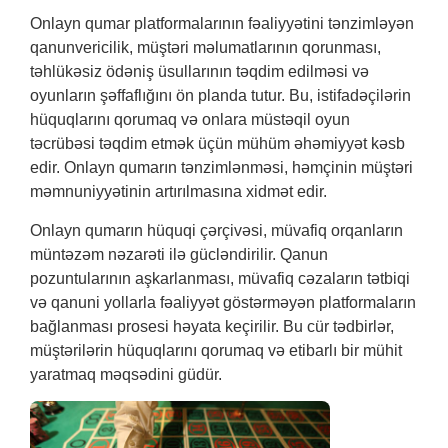
Onlayn qumar platformalarının fəaliyyətini tənzimləyən
qanunvericilik, müştəri məlumatlarının qorunması,
təhlükəsiz ödəniş üsullarının təqdim edilməsi və
oyunların şəffaflığını ön planda tutur. Bu, istifadəçilərin
hüquqlarını qorumaq və onlara müstəqil oyun
təcrübəsi təqdim etmək üçün mühüm əhəmiyyət kəsb
edir. Onlayn qumarın tənzimlənməsi, həmçinin müştəri
məmnuniyyətinin artırılmasına xidmət edir.
Onlayn qumarın hüquqi çərçivəsi, müvafiq orqanların
müntəzəm nəzarəti ilə gücləndirilir. Qanun
pozuntularının aşkarlanması, müvafiq cəzaların tətbiqi
və qanuni yollarla fəaliyyət göstərməyən platformaların
bağlanması prosesi həyata keçirilir. Bu cür tədbirlər,
müştərilərin hüquqlarını qorumaq və etibarlı bir mühit
yaratmaq məqsədini güdür.