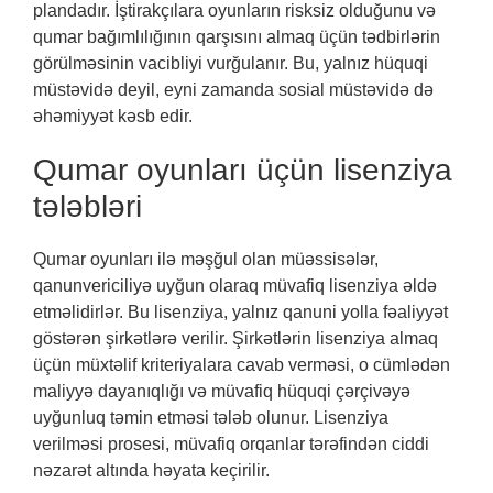
plandadır. İştirakçılara oyunların risksiz olduğunu və
qumar bağımlılığının qarşısını almaq üçün tədbirlərin
görülməsinin vacibliyi vurğulanır. Bu, yalnız hüquqi
müstəvidə deyil, eyni zamanda sosial müstəvidə də
əhəmiyyət kəsb edir.
Qumar oyunları üçün lisenziya
tələbləri
Qumar oyunları ilə məşğul olan müəssisələr,
qanunvericiliyə uyğun olaraq müvafiq lisenziya əldə
etməlidirlər. Bu lisenziya, yalnız qanuni yolla fəaliyyət
göstərən şirkətlərə verilir. Şirkətlərin lisenziya almaq
üçün müxtəlif kriteriyalara cavab verməsi, o cümlədən
maliyyə dayanıqlığı və müvafiq hüquqi çərçivəyə
uyğunluq təmin etməsi tələb olunur. Lisenziya
verilməsi prosesi, müvafiq orqanlar tərəfindən ciddi
nəzarət altında həyata keçirilir.