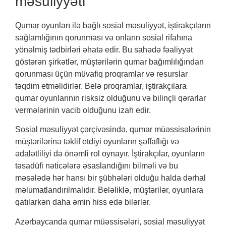
məsuliyyəti
Qumar oyunları ilə bağlı sosial məsuliyyət, iştirakçıların
sağlamlığının qorunması və onların sosial rifahına
yönəlmiş tədbirləri əhatə edir. Bu sahədə fəaliyyət
göstərən şirkətlər, müştərilərin qumar bağımlılığından
qorunması üçün müvafiq proqramlar və resurslar
təqdim etməlidirlər. Belə proqramlar, iştirakçılara
qumar oyunlarının risksiz olduğunu və bilinçli qərarlar
vermələrinin vacib olduğunu izah edir.
Sosial məsuliyyət çərçivəsində, qumar müəssisələrinin
müştərilərinə təklif etdiyi oyunların şəffaflığı və
ədalətliliyi də önəmli rol oynayır. İştirakçılar, oyunların
təsadüfi nəticələrə əsaslandığını bilməli və bu
məsələdə hər hansı bir şübhələri olduğu halda dərhal
məlumatlandırılmalıdır. Beləliklə, müştərilər, oyunlara
qatılarkən daha əmin hiss edə bilərlər.
Azərbaycanda qumar müəssisələri, sosial məsuliyyət