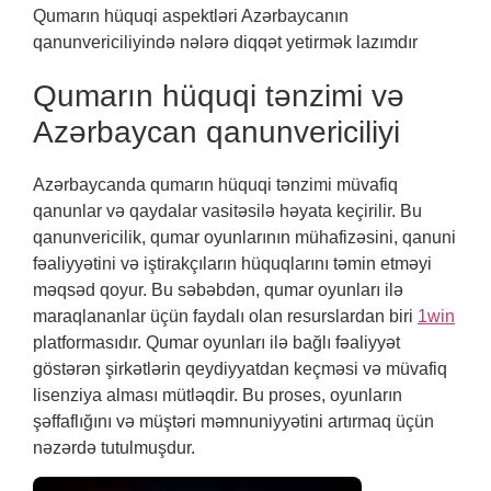
Qumarın hüquqi aspektləri Azərbaycanın
qanunvericiliyində nələrə diqqət yetirmək lazımdır
Qumarın hüquqi tənzimi və
Azərbaycan qanunvericiliyi
Azərbaycanda qumarın hüquqi tənzimi müvafiq
qanunlar və qaydalar vasitəsilə həyata keçirilir. Bu
qanunvericilik, qumar oyunlarının mühafizəsini, qanuni
fəaliyyətini və iştirakçıların hüquqlarını təmin etməyi
məqsəd qoyur. Bu səbəbdən, qumar oyunları ilə
maraqlananlar üçün faydalı olan resurslardan biri
1win
platformasıdır. Qumar oyunları ilə bağlı fəaliyyət
göstərən şirkətlərin qeydiyyatdan keçməsi və müvafiq
lisenziya alması mütləqdir. Bu proses, oyunların
şəffaflığını və müştəri məmnuniyyətini artırmaq üçün
nəzərdə tutulmuşdur.