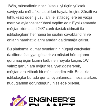
1Win, müştərilərinin təhlükəsizliyi üçün yüksək
səviyyədə mühafizə tədbirləri həyata keçirir. Sürətli və
təhlükəsiz ödəniş üsulları ilə istifadəçilərə ən yaxşı
mərc və əyləncə təcrübəsi təqdim edir. Eyni zamanda,
müştəri xidmətləri 24/7 canlı dəstək xidməti ilə
istifadəçilərin hər hansı bir sualını cavablandırır və
onların narahatlıqlarını aradan qaldırmağa çalışır.
Bu platforma, qumar oyunlarının hüquqi çərçivələri
daxilində fəaliyyət göstərir və müştəri hüquqlarını
qorumaq üçün lazımi tədbirləri həyata keçirir. 1Win,
yalnız qanunlara uyğun fəaliyyət göstərərək,
müştərilərə etibarlı bir mühit təqdim edir. Beləliklə,
istifadəçilər burada qumar oyunlarından həzz alarkən,
hüquqlarının qorunduğunu hiss edə bilərlər.