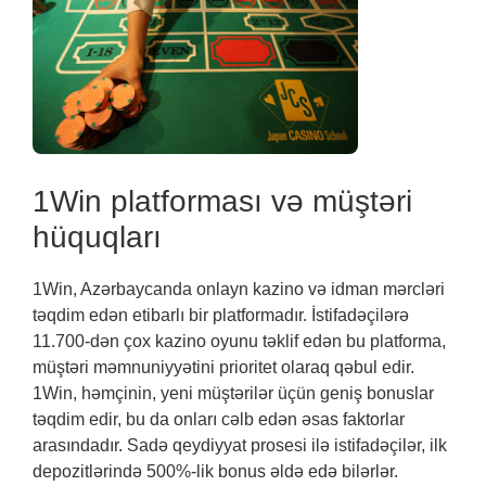
1Win platforması və müştəri
hüquqları
1Win, Azərbaycanda onlayn kazino və idman mərcləri
təqdim edən etibarlı bir platformadır. İstifadəçilərə
11.700-dən çox kazino oyunu təklif edən bu platforma,
müştəri məmnuniyyətini prioritet olaraq qəbul edir.
1Win, həmçinin, yeni müştərilər üçün geniş bonuslar
təqdim edir, bu da onları cəlb edən əsas faktorlar
arasındadır. Sadə qeydiyyat prosesi ilə istifadəçilər, ilk
depozitlərində 500%-lik bonus əldə edə bilərlər.