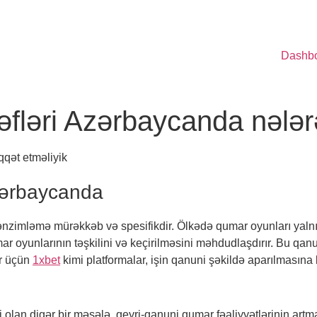
Dashb
fləri Azərbaycanda nələrə
qqət etməliyik
zərbaycanda
ənzimləmə mürəkkəb və spesifikdir. Ölkədə qumar oyunları yalnı
 oyunlarının təşkilini və keçirilməsini məhdudlaşdırır. Bu qanun
ar üçün
1xbet
kimi platformalar, işin qanuni şəkildə aparılmasına
 olan digər bir məsələ, qeyri-qanuni qumar fəaliyyətlərinin artması