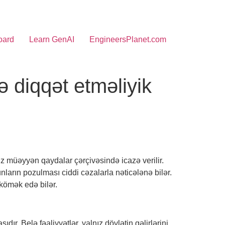
oard
Learn GenAI
EngineersPlanet.com
 diqqət etməliyik
z müəyyən qaydalar çərçivəsində icazə verilir.
ların pozulması ciddi cəzalarla nəticələnə bilər.
 kömək edə bilər.
dır. Belə fəaliyyətlər, yalnız dövlətin gəlirlərini