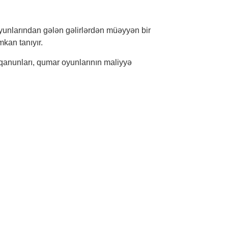
yunlarından gələn gəlirlərdən müəyyən bir
mkan tanıyır.
 qanunları, qumar oyunlarının maliyyə