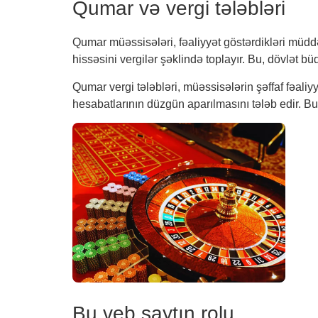
Qumar və vergi tələbləri
Qumar müəssisələri, fəaliyyət göstərdikləri müd
hissəsini vergilər şəklində toplayır. Bu, dövlət b
Qumar vergi tələbləri, müəssisələrin şəffaf fəal
hesabatlarının düzgün aparılmasını tələb edir. Bu,
Bu veb saytın rolu