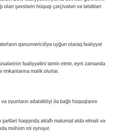
ı olan şəxslərin hüquqi çərçivələri və tələbləri
torların qanunvericiliyə uyğun olaraq fəaliyyət
sələrinin fəaliyyətini təmin etmir, eyni zamanda
ə imkanlarına malik olurlar.
və oyunların ədalətliliyi ilə bağlı hüquqlarını
.
 şərtləri haqqında ətraflı məlumat əldə etməli və
nda mühüm rol oynayır.