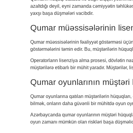
azaltdığı deyil, eyni zamanda cəmiyyətin təhlükəsi
yaxşı başa düşmələri vacibdir.
Qumar müəssisələrinin lisen
Qumar müəssisələrinin fəaliyyət göstərməsi üçün m
göstərmələrini təmin edir. Bu, müştərilərin hüquqla
Operatorların lisenziya alma prosesi, dövlətin nə
müştərilərə etibarlı bir mühit yaradır. Müştərilər
Qumar oyunlarının müştəri 
Qumar oyunlarına qatılan müştərilərin hüquqları, ço
bilmək, onların daha güvənli bir mühitdə oyun oyn
Azərbaycanda qumar oyunlarının müştəri hüquqları,
oyun zamanı mümkün olan riskləri başa düşməlid