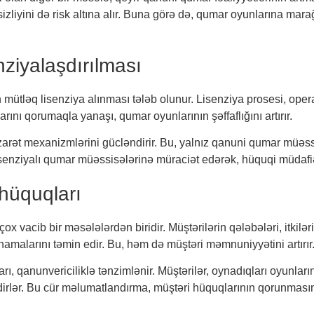
zliyini də risk altına alır. Buna görə də, qumar oyunlarına marağ
ziyalaşdırılması
ütləq lisenziya alınması tələb olunur. Lisenziya prosesi, opera
rını qorumaqla yanaşı, qumar oyunlarının şəffaflığını artırır.
zarət mexanizmlərini gücləndirir. Bu, yalnız qanuni qumar müəssi
, lisenziyalı qumar müəssisələrinə müraciət edərək, hüquqi müdafi
hüquqları
x vacib bir məsələlərdən biridir. Müştərilərin qələbələri, itkiləri 
amalarını təmin edir. Bu, həm də müştəri məmnuniyyətini artırır
 qanunvericiliklə tənzimlənir. Müştərilər, oynadıqları oyunların
irlər. Bu cür məlumatlandırma, müştəri hüquqlarının qorunması