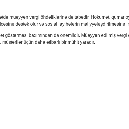
dətdə müəyyən vergi öhdəliklərinə də tabedir. Hökumət, qumar o
üdcəsinə dəstək olur və sosial layihələrin maliyyələşdirilməsinə i
iyyət göstərməsi baxımından da önəmlidir. Müəyyən edilmiş vergi
 müştərilər üçün daha etibarlı bir mühit yaradır.