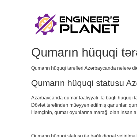
Qumarın hüquqi tərə
Qumarın hüquqi tərəfləri Azərbaycanda nələrə di
Qumarın hüquqi statusu A
Azərbaycanda qumar fəaliyyəti ilə bağlı hüquqi t
Dövlət tərəfindən müəyyən edilmiş qanunlar, qumar
Həmçinin, qumar oyunlarına marağı olan insanl
Qumarın hüquqi statusu ilə bağlı diqqət yetirilməli