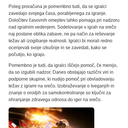
Poleg proračuna je pomembno tudi, da se igralci
zavedajo svojega časa, porabljenega za igranje.
Določitev časovnih omejitev lahko pomaga pri nadzoru
nad igralnim vedenjem. Sodelovanje v igrah na srečo
naj postane oblika zabave, ne pa način za reševanje
težav ali izogibanje realnosti. Igralci bi morali redno
ocenjevati svoje izkušnje in se zavedati, kako se
počutijo, ko igrajo.
Pomembno je tudi, da igralci iščejo pomoč, če menijo,
da so izgubili nadzor. Danes obstajajo različni viri in
podporne skupine, ki nudijo pomoč pri obvladovanju
težav z igrami na srečo. Izobraževanje o tveganjih in
znanje o orodjih za samokontroliranje so ključni za
ohranjanje zdravega odnosa do iger na srečo.