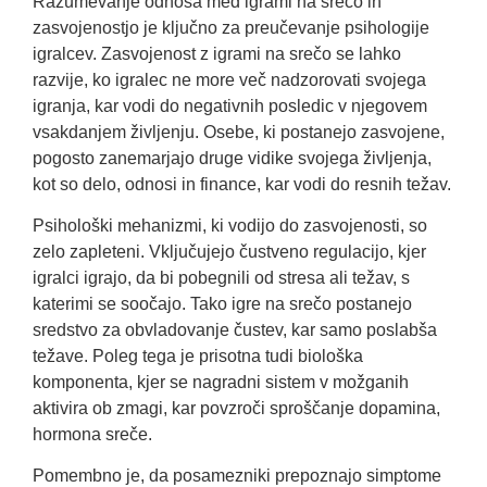
Razumevanje odnosa med igrami na srečo in
zasvojenostjo je ključno za preučevanje psihologije
igralcev. Zasvojenost z igrami na srečo se lahko
razvije, ko igralec ne more več nadzorovati svojega
igranja, kar vodi do negativnih posledic v njegovem
vsakdanjem življenju. Osebe, ki postanejo zasvojene,
pogosto zanemarjajo druge vidike svojega življenja,
kot so delo, odnosi in finance, kar vodi do resnih težav.
Psihološki mehanizmi, ki vodijo do zasvojenosti, so
zelo zapleteni. Vključujejo čustveno regulacijo, kjer
igralci igrajo, da bi pobegnili od stresa ali težav, s
katerimi se soočajo. Tako igre na srečo postanejo
sredstvo za obvladovanje čustev, kar samo poslabša
težave. Poleg tega je prisotna tudi biološka
komponenta, kjer se nagradni sistem v možganih
aktivira ob zmagi, kar povzroči sproščanje dopamina,
hormona sreče.
Pomembno je, da posamezniki prepoznajo simptome