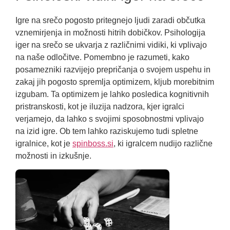
Igre na srečo pogosto pritegnejo ljudi zaradi občutka
vznemirjenja in možnosti hitrih dobičkov. Psihologija
iger na srečo se ukvarja z različnimi vidiki, ki vplivajo
na naše odločitve. Pomembno je razumeti, kako
posamezniki razvijejo prepričanja o svojem uspehu in
zakaj jih pogosto spremlja optimizem, kljub morebitnim
izgubam. Ta optimizem je lahko posledica kognitivnih
pristranskosti, kot je iluzija nadzora, kjer igralci
verjamejo, da lahko s svojimi sposobnostmi vplivajo
na izid igre. Ob tem lahko raziskujemo tudi spletne
igralnice, kot je
spinboss.si
, ki igralcem nudijo različne
možnosti in izkušnje.