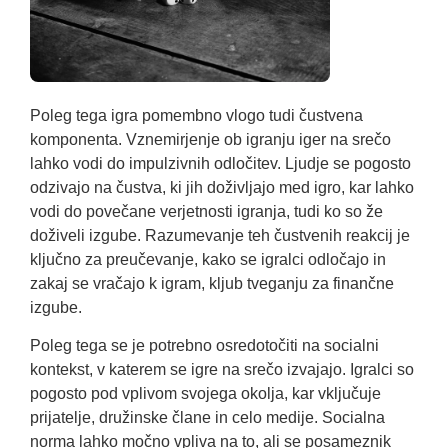
Poleg tega igra pomembno vlogo tudi čustvena
komponenta. Vznemirjenje ob igranju iger na srečo
lahko vodi do impulzivnih odločitev. Ljudje se pogosto
odzivajo na čustva, ki jih doživljajo med igro, kar lahko
vodi do povečane verjetnosti igranja, tudi ko so že
doživeli izgube. Razumevanje teh čustvenih reakcij je
ključno za preučevanje, kako se igralci odločajo in
zakaj se vračajo k igram, kljub tveganju za finančne
izgube.
Poleg tega se je potrebno osredotočiti na socialni
kontekst, v katerem se igre na srečo izvajajo. Igralci so
pogosto pod vplivom svojega okolja, kar vključuje
prijatelje, družinske člane in celo medije. Socialna
norma lahko močno vpliva na to, ali se posameznik