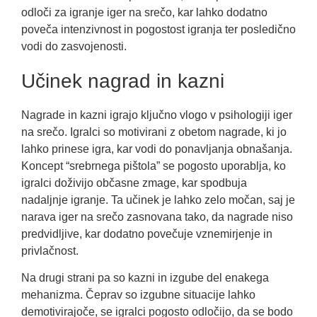
odloči za igranje iger na srečo, kar lahko dodatno
poveča intenzivnost in pogostost igranja ter posledično
vodi do zasvojenosti.
Učinek nagrad in kazni
Nagrade in kazni igrajo ključno vlogo v psihologiji iger
na srečo. Igralci so motivirani z obetom nagrade, ki jo
lahko prinese igra, kar vodi do ponavljanja obnašanja.
Koncept “srebrnega pištola” se pogosto uporablja, ko
igralci doživijo občasne zmage, kar spodbuja
nadaljnje igranje. Ta učinek je lahko zelo močan, saj je
narava iger na srečo zasnovana tako, da nagrade niso
predvidljive, kar dodatno povečuje vznemirjenje in
privlačnost.
Na drugi strani pa so kazni in izgube del enakega
mehanizma. Čeprav so izgubne situacije lahko
demotivirajoče, se igralci pogosto odločijo, da se bodo