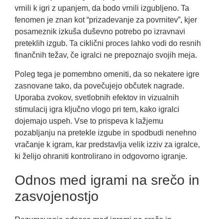
vrnili k igri z upanjem, da bodo vrnili izgubljeno. Ta
fenomen je znan kot “prizadevanje za povrnitev”, kjer
posameznik izkuša duševno potrebo po izravnavi
preteklih izgub. Ta ciklični proces lahko vodi do resnih
finančnih težav, če igralci ne prepoznajo svojih meja.
Poleg tega je pomembno omeniti, da so nekatere igre
zasnovane tako, da povečujejo občutek nagrade.
Uporaba zvokov, svetlobnih efektov in vizualnih
stimulacij igra ključno vlogo pri tem, kako igralci
dojemajo uspeh. Vse to prispeva k lažjemu
pozabljanju na pretekle izgube in spodbudi nenehno
vračanje k igram, kar predstavlja velik izziv za igralce,
ki želijo ohraniti kontrolirano in odgovorno igranje.
Odnos med igrami na srečo in
zasvojenostjo