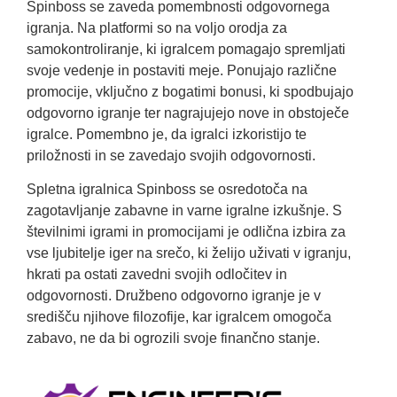
Spinboss se zaveda pomembnosti odgovornega
igranja. Na platformi so na voljo orodja za
samokontroliranje, ki igralcem pomagajo spremljati
svoje vedenje in postaviti meje. Ponujajo različne
promocije, vključno z bogatimi bonusi, ki spodbujajo
odgovorno igranje ter nagrajujejo nove in obstoječe
igralce. Pomembno je, da igralci izkoristijo te
priložnosti in se zavedajo svojih odgovornosti.
Spletna igralnica Spinboss se osredotoča na
zagotavljanje zabavne in varne igralne izkušnje. S
številnimi igrami in promocijami je odlična izbira za
vse ljubitelje iger na srečo, ki želijo uživati v igranju,
hkrati pa ostati zavedni svojih odločitev in
odgovornosti. Družbeno odgovorno igranje je v
središču njihove filozofije, kar igralcem omogoča
zabavo, ne da bi ogrozili svoje finančno stanje.