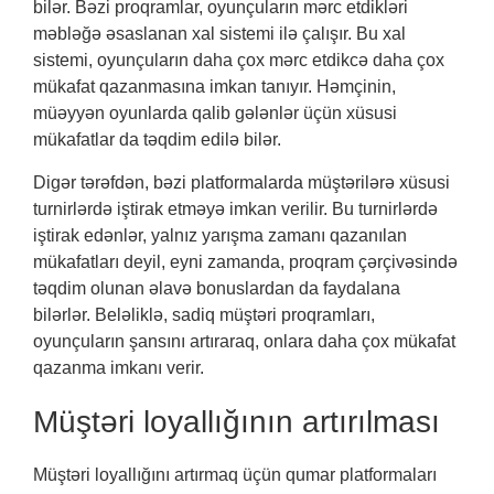
bilər. Bəzi proqramlar, oyunçuların mərc etdikləri
məbləğə əsaslanan xal sistemi ilə çalışır. Bu xal
sistemi, oyunçuların daha çox mərc etdikcə daha çox
mükafat qazanmasına imkan tanıyır. Həmçinin,
müəyyən oyunlarda qalib gələnlər üçün xüsusi
mükafatlar da təqdim edilə bilər.
Digər tərəfdən, bəzi platformalarda müştərilərə xüsusi
turnirlərdə iştirak etməyə imkan verilir. Bu turnirlərdə
iştirak edənlər, yalnız yarışma zamanı qazanılan
mükafatları deyil, eyni zamanda, proqram çərçivəsində
təqdim olunan əlavə bonuslardan da faydalana
bilərlər. Beləliklə, sadiq müştəri proqramları,
oyunçuların şansını artıraraq, onlara daha çox mükafat
qazanma imkanı verir.
Müştəri loyallığının artırılması
Müştəri loyallığını artırmaq üçün qumar platformaları