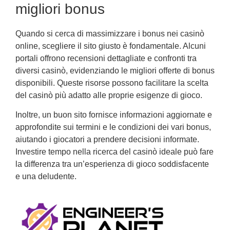
migliori bonus
Quando si cerca di massimizzare i bonus nei casinò
online, scegliere il sito giusto è fondamentale. Alcuni
portali offrono recensioni dettagliate e confronti tra
diversi casinò, evidenziando le migliori offerte di bonus
disponibili. Queste risorse possono facilitare la scelta
del casinò più adatto alle proprie esigenze di gioco.
Inoltre, un buon sito fornisce informazioni aggiornate e
approfondite sui termini e le condizioni dei vari bonus,
aiutando i giocatori a prendere decisioni informate.
Investire tempo nella ricerca del casinò ideale può fare
la differenza tra un’esperienza di gioco soddisfacente
e una deludente.