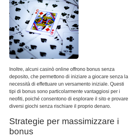
Inoltre, alcuni casinò online offrono bonus senza
deposito, che permettono di iniziare a giocare senza la
necessità di effettuare un versamento iniziale. Questi
tipi di bonus sono particolarmente vantaggiosi per i
neofiti, poiché consentono di esplorare il sito e provare
diversi giochi senza rischiare il proprio denaro.
Strategie per massimizzare i
bonus