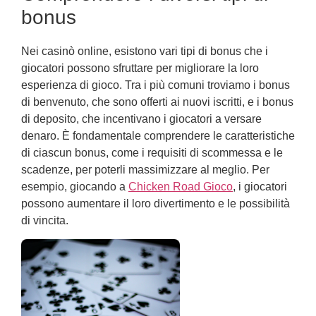
bonus
Nei casinò online, esistono vari tipi di bonus che i
giocatori possono sfruttare per migliorare la loro
esperienza di gioco. Tra i più comuni troviamo i bonus
di benvenuto, che sono offerti ai nuovi iscritti, e i bonus
di deposito, che incentivano i giocatori a versare
denaro. È fondamentale comprendere le caratteristiche
di ciascun bonus, come i requisiti di scommessa e le
scadenze, per poterli massimizzare al meglio. Per
esempio, giocando a
Chicken Road Gioco
, i giocatori
possono aumentare il loro divertimento e le possibilità
di vincita.