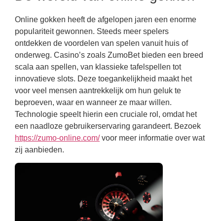
Online gokken heeft de afgelopen jaren een enorme
populariteit gewonnen. Steeds meer spelers
ontdekken de voordelen van spelen vanuit huis of
onderweg. Casino’s zoals ZumoBet bieden een breed
scala aan spellen, van klassieke tafelspellen tot
innovatieve slots. Deze toegankelijkheid maakt het
voor veel mensen aantrekkelijk om hun geluk te
beproeven, waar en wanneer ze maar willen.
Technologie speelt hierin een cruciale rol, omdat het
een naadloze gebruikerservaring garandeert. Bezoek
https://zumo-online.com/
voor meer informatie over wat
zij aanbieden.