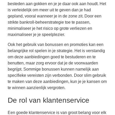
besteden aan gokken en je je daar ook aan houdt. Het
is verleidelijk om meer uit te geven dan je had
gepland, vooral wanneer je in de zone zit. Door een
strikte bankroll-beheerstrategie toe te passen,
minimaliseer je het risico op grote verliezen en
maximaliseer je je speelplezier.
Ook het gebruik van bonussen en promoties kan een
belangrijke rol spelen in je strategie. Het is verstandig
om deze aanbiedingen goed te bestuderen en te
benutten, maar zorg ervoor dat je de voorwaarden
begrijpt. Sommige bonussen kunnen namelijk aan
specifieke vereisten zijn verbonden. Door slim gebruik
te maken van deze aanbiedingen, kun je je kansen om
te winnen aanzienlijk vergroten.
De rol van klantenservice
Een goede klantenservice is van groot belang voor elk