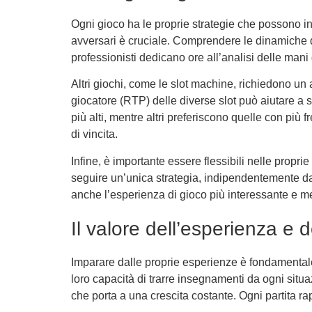
Ogni gioco ha le proprie strategie che possono inc
avversari è cruciale. Comprendere le dinamiche del
professionisti dedicano ore all’analisi delle mani
Altri giochi, come le slot machine, richiedono un a
giocatore (RTP) delle diverse slot può aiutare a
più alti, mentre altri preferiscono quelle con più
di vincita.
Infine, è importante essere flessibili nelle propri
seguire un’unica strategia, indipendentemente dal
anche l’esperienza di gioco più interessante e m
Il valore dell’esperienza e 
Imparare dalle proprie esperienze è fondamentale 
loro capacità di trarre insegnamenti da ogni situa
che porta a una crescita costante. Ogni partita ra