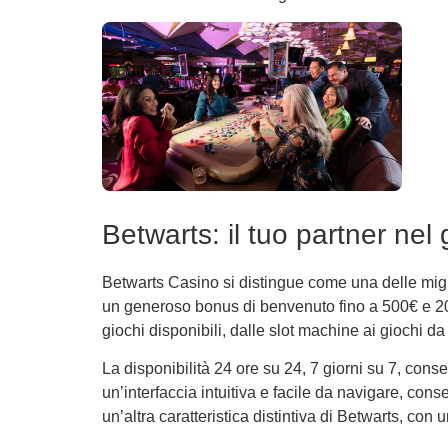
Betwarts: il tuo partner nel
Betwarts Casino si distingue come una delle miglio
un generoso bonus di benvenuto fino a 500€ e 200 g
giochi disponibili, dalle slot machine ai giochi da
La disponibilità 24 ore su 24, 7 giorni su 7, conse
un’interfaccia intuitiva e facile da navigare, cons
un’altra caratteristica distintiva di Betwarts, con