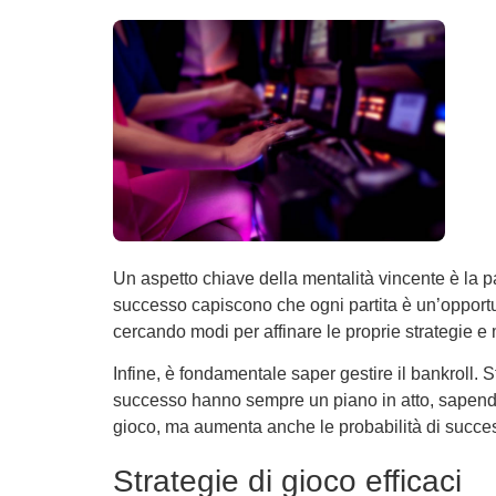
Un aspetto chiave della mentalità vincente è la pa
successo capiscono che ogni partita è un’opportun
cercando modi per affinare le proprie strategie e m
Infine, è fondamentale saper gestire il bankroll. S
successo hanno sempre un piano in atto, sapendo 
gioco, ma aumenta anche le probabilità di succe
Strategie di gioco efficaci