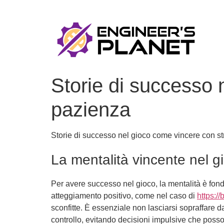
Storie di successo 
pazienza
Storie di successo nel gioco come vincere con st
La mentalità vincente nel g
Per avere successo nel gioco, la mentalità è fond
atteggiamento positivo, come nel caso di
https://
sconfitte. È essenziale non lasciarsi sopraffare 
controllo, evitando decisioni impulsive che posson