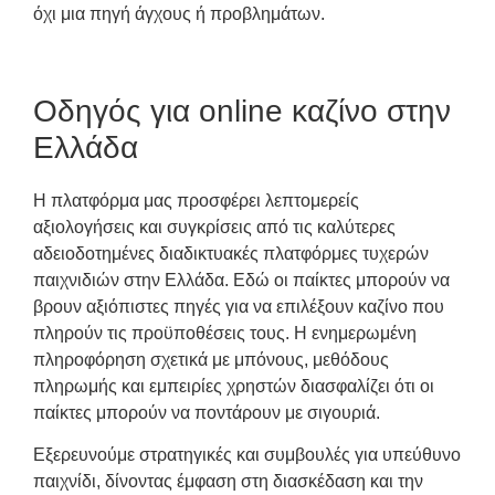
όχι μια πηγή άγχους ή προβλημάτων.
Οδηγός για online καζίνο στην
Ελλάδα
Η πλατφόρμα μας προσφέρει λεπτομερείς
αξιολογήσεις και συγκρίσεις από τις καλύτερες
αδειοδοτημένες διαδικτυακές πλατφόρμες τυχερών
παιχνιδιών στην Ελλάδα. Εδώ οι παίκτες μπορούν να
βρουν αξιόπιστες πηγές για να επιλέξουν καζίνο που
πληρούν τις προϋποθέσεις τους. Η ενημερωμένη
πληροφόρηση σχετικά με μπόνους, μεθόδους
πληρωμής και εμπειρίες χρηστών διασφαλίζει ότι οι
παίκτες μπορούν να ποντάρουν με σιγουριά.
Εξερευνούμε στρατηγικές και συμβουλές για υπεύθυνο
παιχνίδι, δίνοντας έμφαση στη διασκέδαση και την