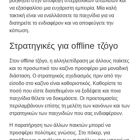
βοηθήσει στην αποφυγή υπερβολικών απωλειών και
να εξασφαλίσει μια ευχάριστη εμπειρία. Μία καλή
τακτική είναι να εναλλάσσετε τα παιχνίδια για να
διατηρείτε το ενδιαφέρον και να αποφεύγετε την
κόπωση.
Στρατηγικές για offline τζόγο
Στον offline τζόγο, η αλληλεπίδραση με άλλους παίκτες
και το προσωπικό του καζίνο προσφέρει μια μοναδική
διάσταση. Ο στρατηγικός σχεδιασμός πριν από την
είσοδο στο καζίνο είναι καθοριστικός. Καθορίστε το
ποσό που είστε διατεθειμένοι να ξοδέψετε και ποια
παιχνίδια θέλετε να δοκιμάσετε. Οι προετοιμασίες
περιλαμβάνουν επίσης τη μελέτη των κανόνων και των
στρατηγικών των παιχνιδιών που σας ενδιαφέρουν.
Η παρατήρηση των άλλων παικτών μπορεί να
προσφέρει πολύτιμες γνώσεις. Στο πόκερ, για