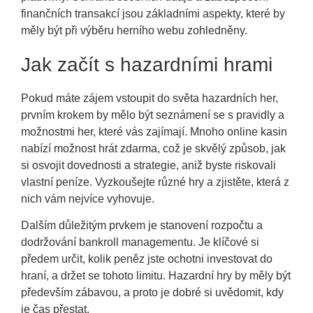
finančních transakcí jsou základními aspekty, které by
měly být při výběru herního webu zohledněny.
Jak začít s hazardními hrami
Pokud máte zájem vstoupit do světa hazardních her,
prvním krokem by mělo být seznámení se s pravidly a
možnostmi her, které vás zajímají. Mnoho online kasin
nabízí možnost hrát zdarma, což je skvělý způsob, jak
si osvojit dovednosti a strategie, aniž byste riskovali
vlastní peníze. Vyzkoušejte různé hry a zjistěte, která z
nich vám nejvíce vyhovuje.
Dalším důležitým prvkem je stanovení rozpočtu a
dodržování bankroll managementu. Je klíčové si
předem určit, kolik peněz jste ochotni investovat do
hraní, a držet se tohoto limitu. Hazardní hry by měly být
především zábavou, a proto je dobré si uvědomit, kdy
je čas přestat.