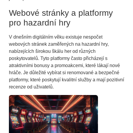
Webové stránky a platformy
pro hazardní hry
V dnešním digitálním věku existuje nespočet
webových stránek zaměřených na hazardní hry,
nabízejících širokou škálu her od různých
poskytovatelů. Tyto platformy často přicházejí s
atraktivními bonusy a promoakcemi, které lákají nové
hráče. Je důležité vybírat si renomované a bezpečné
platformy, které poskytují kvalitní služby a mají pozitivní
recenze od uživatelů.