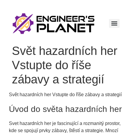
Svět hazardních her
Vstupte do říše
zábavy a strategií
Svět hazardních her Vstupte do říše zábavy a strategií
Úvod do světa hazardních her
Svet hazardních her je fascinující a rozmanitý prostor,
kde se spojují prvky zábavy, štěstí a strategie. Mnozí