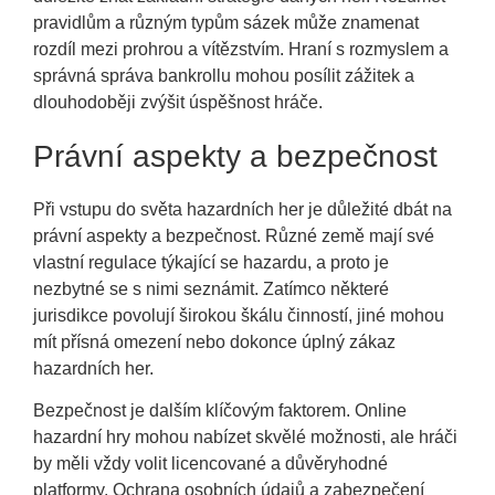
pravidlům a různým typům sázek může znamenat
rozdíl mezi prohrou a vítězstvím. Hraní s rozmyslem a
správná správa bankrollu mohou posílit zážitek a
dlouhodoběji zvýšit úspěšnost hráče.
Právní aspekty a bezpečnost
Při vstupu do světa hazardních her je důležité dbát na
právní aspekty a bezpečnost. Různé země mají své
vlastní regulace týkající se hazardu, a proto je
nezbytné se s nimi seznámit. Zatímco některé
jurisdikce povolují širokou škálu činností, jiné mohou
mít přísná omezení nebo dokonce úplný zákaz
hazardních her.
Bezpečnost je dalším klíčovým faktorem. Online
hazardní hry mohou nabízet skvělé možnosti, ale hráči
by měli vždy volit licencované a důvěryhodné
platformy. Ochrana osobních údajů a zabezpečení