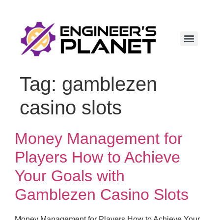
Tag:
gamblezen
casino slots
Money Management for
Players How to Achieve
Your Goals with
Gamblezen Casino Slots
Money Management for Players How to Achieve Your