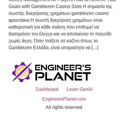
Goals with Gamblezen Casino Slots Η σημασία της
σωστής διαχείρισης χρημάτων gamblezen casino
φρουτάκια Η σωστή διαχείριση χρημάτων είναι
καθοριστική για κάθε παίκτη που επιθυμεί να
διατηρήσει τον έλεγχο και να απολαύσει το παιχνίδι
χωρίς άγχη. Όταν παίζετε σε καζίνο όπως το
Gamblezen Ελλάδα, είναι απαραίτητο να […]
Dashboard
Learn GenAI
EngineersPlanet.com
All rights reserved