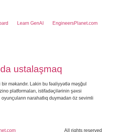
oard
Learn GenAI
EngineersPlanet.com
ında ustalaşmaq
bir məkandır. Lakin bu fəaliyyətlə məşğul
no platformaları, istifadəçilərinin şəxsi
Bu, oyunçuların narahatlıq duymadan öz sevimli
net.com
All rights reserved