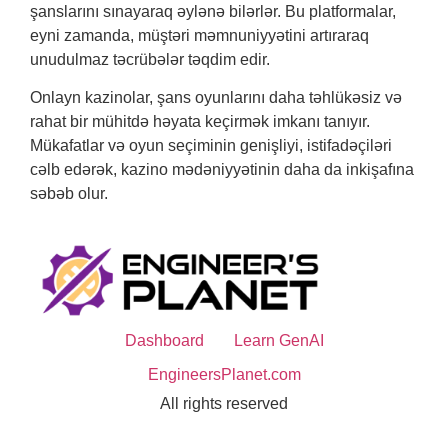
şanslarını sınayaraq əylənə bilərlər. Bu platformalar,
eyni zamanda, müştəri məmnuniyyətini artıraraq
unudulmaz təcrübələr təqdim edir.
Onlayn kazinolar, şans oyunlarını daha təhlükəsiz və
rahat bir mühitdə həyata keçirmək imkanı tanıyır.
Mükafatlar və oyun seçiminin genişliyi, istifadəçiləri
cəlb edərək, kazino mədəniyyətinin daha da inkişafına
səbəb olur.
Dashboard
Learn GenAI
EngineersPlanet.com
All rights reserved