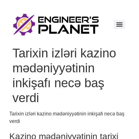
Tarixin izləri kazino
mədəniyyətinin
inkişafı necə baş
verdi
Tarixin izləri kazino mədəniyyətinin inkişafı necə baş
verdi
Kazino mədəniyyətinin tarixi