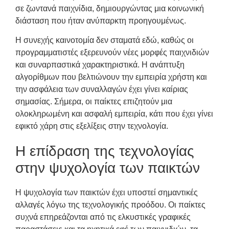
σε ζωντανά παιχνίδια, δημιουργώντας μια κοινωνική
διάσταση που ήταν ανύπαρκτη προηγουμένως.
Η συνεχής καινοτομία δεν σταματά εδώ, καθώς οι
προγραμματιστές εξερευνούν νέες μορφές παιχνιδιών
και συναρπαστικά χαρακτηριστικά. Η ανάπτυξη
αλγορίθμων που βελτιώνουν την εμπειρία χρήστη και
την ασφάλεια των συναλλαγών έχει γίνει καίριας
σημασίας. Σήμερα, οι παίκτες επιζητούν μια
ολοκληρωμένη και ασφαλή εμπειρία, κάτι που έχει γίνει
εφικτό χάρη στις εξελίξεις στην τεχνολογία.
Η επίδραση της τεχνολογίας
στην ψυχολογία των παικτών
Η ψυχολογία των παικτών έχει υποστεί σημαντικές
αλλαγές λόγω της τεχνολογικής προόδου. Οι παίκτες
συχνά επηρεάζονται από τις ελκυστικές γραφικές