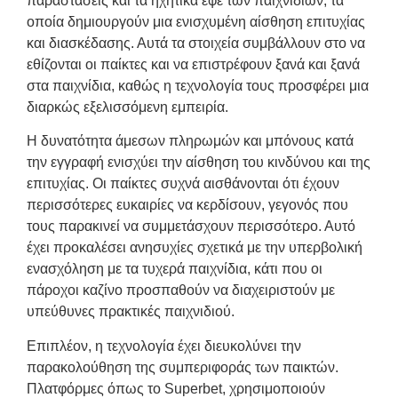
παραστάσεις και τα ηχητικά εφέ των παιχνιδιών, τα
οποία δημιουργούν μια ενισχυμένη αίσθηση επιτυχίας
και διασκέδασης. Αυτά τα στοιχεία συμβάλλουν στο να
εθίζονται οι παίκτες και να επιστρέφουν ξανά και ξανά
στα παιχνίδια, καθώς η τεχνολογία τους προσφέρει μια
διαρκώς εξελισσόμενη εμπειρία.
Η δυνατότητα άμεσων πληρωμών και μπόνους κατά
την εγγραφή ενισχύει την αίσθηση του κινδύνου και της
επιτυχίας. Οι παίκτες συχνά αισθάνονται ότι έχουν
περισσότερες ευκαιρίες να κερδίσουν, γεγονός που
τους παρακινεί να συμμετάσχουν περισσότερο. Αυτό
έχει προκαλέσει ανησυχίες σχετικά με την υπερβολική
ενασχόληση με τα τυχερά παιχνίδια, κάτι που οι
πάροχοι καζίνο προσπαθούν να διαχειριστούν με
υπεύθυνες πρακτικές παιχνιδιού.
Επιπλέον, η τεχνολογία έχει διευκολύνει την
παρακολούθηση της συμπεριφοράς των παικτών.
Πλατφόρμες όπως το Superbet, χρησιμοποιούν