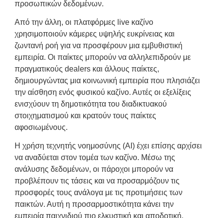
προσωπικών δεδομένων.
Από την άλλη, οι πλατφόρμες live καζίνο
χρησιμοποιούν κάμερες υψηλής ευκρίνειας και
ζωντανή ροή για να προσφέρουν μια εμβυθιστική
εμπειρία. Οι παίκτες μπορούν να αλληλεπιδρούν με
πραγματικούς dealers και άλλους παίκτες,
δημιουργώντας μια κοινωνική εμπειρία που πλησιάζει
την αίσθηση ενός φυσικού καζίνο. Αυτές οι εξελίξεις
ενισχύουν τη δημοτικότητα του διαδικτυακού
στοιχηματισμού και κρατούν τους παίκτες
αφοσιωμένους.
Η χρήση τεχνητής νοημοσύνης (AI) έχει επίσης αρχίσει
να αναδύεται στον τομέα των καζίνο. Μέσω της
ανάλυσης δεδομένων, οι πάροχοι μπορούν να
προβλέπουν τις τάσεις και να προσαρμόζουν τις
προσφορές τους ανάλογα με τις προτιμήσεις των
παικτών. Αυτή η προσαρμοστικότητα κάνει την
εμπειρία παιχνιδιού πιο ελκυστική και αποδοτική,