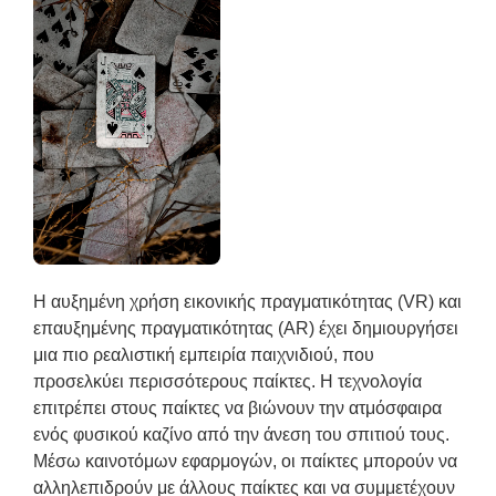
Η αυξημένη χρήση εικονικής πραγματικότητας (VR) και
επαυξημένης πραγματικότητας (AR) έχει δημιουργήσει
μια πιο ρεαλιστική εμπειρία παιχνιδιού, που
προσελκύει περισσότερους παίκτες. Η τεχνολογία
επιτρέπει στους παίκτες να βιώνουν την ατμόσφαιρα
ενός φυσικού καζίνο από την άνεση του σπιτιού τους.
Μέσω καινοτόμων εφαρμογών, οι παίκτες μπορούν να
αλληλεπιδρούν με άλλους παίκτες και να συμμετέχουν