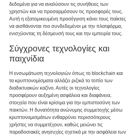
δεδομένα για να αναλύσουν τις συνήθειες των
χρηστών και να προσαρμόσουν τις προσφορές τους.
Αυτή η εξατομικευμένη προσέγγιση κάνει τους παίκτες
να αισθάνονται πιο συνδεδεμένοι με την πλατφόρμα,
ενισχύοντας τη δέσμευσή τους και την εμπειρία τους.
Σύγχρονες τεχνολογίες και
παιχνίδια
Η ενσωμάτωση τεχνολογιών όπως το blockchain και
τα κρυπτονομίσματα αλλάζει ριζικά το τοπίο των
διαδικτυακών καζίνο. Αυτές οι τεχνολογίες
προσφέρουν αυξημένη ασφάλεια και διαφάνεια,
στοιχεία που είναι κρίσιμα για την εμπιστοσύνη των
παικτών. Η δυνατότητα ανώνυμης συμμετοχής μέσω
κρυπτονομισμάτων ενθαρρύνει περισσότερους
χρήστες να συμμετέχουν, καθώς μειώνει τις
παραδοσιακές ανησυχίες σχετικά με την ασφάλεια των