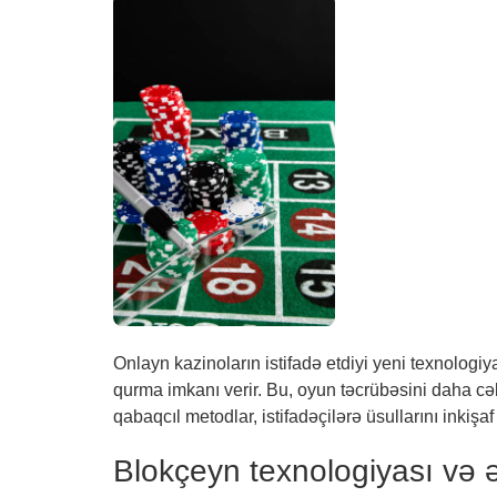
Onlayn kazinoların istifadə etdiyi yeni texnologiyal
qurma imkanı verir. Bu, oyun təcrübəsini daha cəlb
qabaqcıl metodlar, istifadəçilərə üsullarını inkişa
Blokçeyn texnologiyası və əd