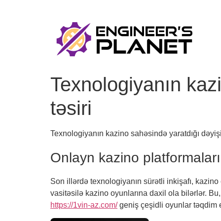
Texnologiyanın kazi
təsiri
Texnologiyanın kazino sahəsində yaratdığı dəyişik
Onlayn kazino platformaların
Son illərdə texnologiyanın sürətli inkişafı, kazin
vasitəsilə kazino oyunlarına daxil ola bilərlər. 
https://1vin-az.com/
geniş çeşidli oyunlar təqdim e