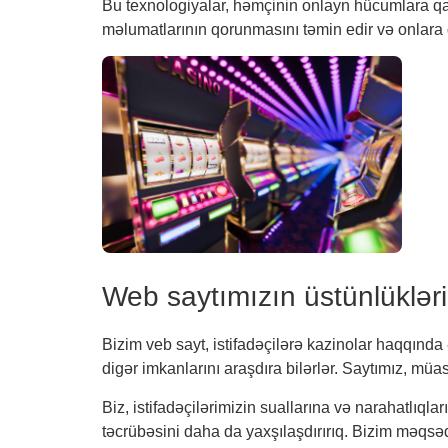
Bu texnologiyalar, həmçinin onlayn hücumlara qarş
məlumatlarının qorunmasını təmin edir və onlara d
Web saytımızın üstünlükləri
Bizim veb sayt, istifadəçilərə kazinolar haqqında ə
digər imkanlarını araşdıra bilərlər. Saytımız, müasi
Biz, istifadəçilərimizin suallarına və narahatlıqla
təcrübəsini daha da yaxşılaşdırırıq. Bizim məqsəd