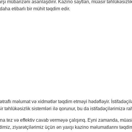
ı mübarizəni asanlaşdırır. Kazino saytları, müasir təhlükəsizlik
aha etibarlı bir mühit təqdim edir.
traflı məlumat və xidmətlər təqdim etməyi hədəfləyir. İstifadəçilə
r təhlükəsizlik sistemləri ilə qorunur, bu da istifadəçilərimizə ra
rına tez və effektiv cavab verməyə çalışırıq. Eyni zamanda, müasir 
imiz, ziyarətçilərimiz üçün ən yaxşı kazino məlumatlarını təqdi