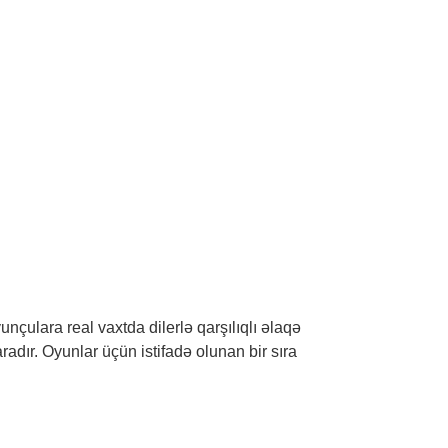
yunçulara real vaxtda dilerlə qarşılıqlı əlaqə
radır. Oyunlar üçün istifadə olunan bir sıra