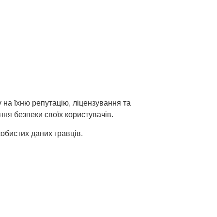
 на їхню репутацію, ліцензування та
ня безпеки своїх користувачів.
собистих даних гравців.