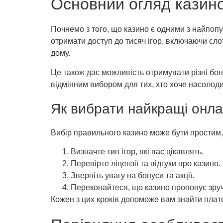
Основний огляд казин
Почнемо з того, що казино є одними з найпопу
отримати доступ до тисяч ігор, включаючи сло
дому.
Це також дає можливість отримувати різні бон
відмінним вибором для тих, хто хоче насолоди
Як вибрати найкращі онла
Вибір правильного казино може бути простим,
Визначте тип ігор, які вас цікавлять.
Перевірте ліцензії та відгуки про казино.
Зверніть увагу на бонуси та акції.
Переконайтеся, що казино пропонує зруч
Кожен з цих кроків допоможе вам знайти плат