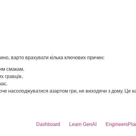
ино, варто врахувати кілька ключових причин:
ним смакам.
х гравців.
час.
хоче насолоджуватися азартом гри, не виходячи з дому. Це ка
Dashboard
Learn GenAI
EngineersPla