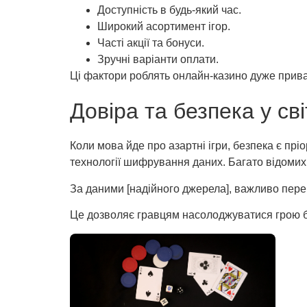
Доступність в будь-який час.
Широкий асортимент ігор.
Часті акції та бонуси.
Зручні варіанти оплати.
Ці фактори роблять онлайн-казино дуже прива
Довіра та безпека у сві
Коли мова йде про азартні ігри, безпека є пр
технології шифрування даних. Багато відомих
За даними [надійного джерела], важливо перев
Це дозволяє гравцям насолоджуватися грою б