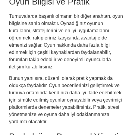
Oyun Bilgisi ve Pratik
Turnuvalarda başarılı olmanın bir diğer anahtarı, oyun
bilgisine sahip olmaktır. Oynadığınız oyunun
kurallarını, stratejilerini ve en iyi uygulamalarını
öğrenmek, rakipleriniz karşısında avantaj elde
etmenizi sağlar. Oyun hakkında daha fazla bilgi
edinmek için çeşitli kaynaklardan faydalanabilir,
forumları takip edebilir ve deneyimli oyuncularla
iletişim kurabilirsiniz.
Bunun yanı sıra, düzenli olarak pratik yapmak da
oldukça faydalıdır. Oyun becerilerinizi geliştirmek ve
turnuva ortamında kendinizi daha iyi ifade edebilmek
için simüle edilmiş oyunlar oynayabilir veya çevrimiçi
platformlarda denemeler yapabilirsiniz. Pratik, stresi
yönetmenize ve oyuna daha iyi odaklanmanıza
yardımcı olacaktır.