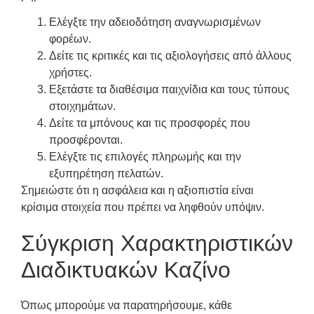
Ελέγξτε την αδειοδότηση αναγνωρισμένων
φορέων.
Δείτε τις κριτικές και τις αξιολογήσεις από άλλους
χρήστες.
Εξετάστε τα διαθέσιμα παιχνίδια και τους τύπους
στοιχημάτων.
Δείτε τα μπόνους και τις προσφορές που
προσφέρονται.
Ελέγξτε τις επιλογές πληρωμής και την
εξυπηρέτηση πελατών.
Σημειώστε ότι η ασφάλεια και η αξιοπιστία είναι
κρίσιμα στοιχεία που πρέπει να ληφθούν υπόψιν.
Σύγκριση Χαρακτηριστικών
Διαδικτυακών Καζίνο
Όπως μπορούμε να παρατηρήσουμε, κάθε