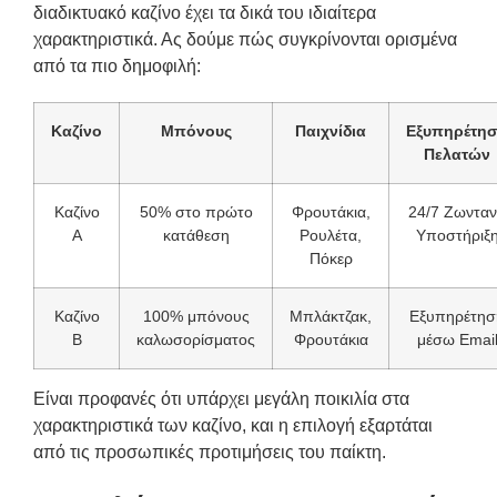
διαδικτυακό καζίνο έχει τα δικά του ιδιαίτερα
χαρακτηριστικά. Ας δούμε πώς συγκρίνονται ορισμένα
από τα πιο δημοφιλή:
Καζίνο
Μπόνους
Παιχνίδια
Εξυπηρέτη
Πελατών
Καζίνο
50% στο πρώτο
Φρουτάκια,
24/7 Ζωντα
Α
κατάθεση
Ρουλέτα,
Υποστήριξ
Πόκερ
Καζίνο
100% μπόνους
Μπλάκτζακ,
Εξυπηρέτησ
Β
καλωσορίσματος
Φρουτάκια
μέσω Emai
Είναι προφανές ότι υπάρχει μεγάλη ποικιλία στα
χαρακτηριστικά των καζίνο, και η επιλογή εξαρτάται
από τις προσωπικές προτιμήσεις του παίκτη.