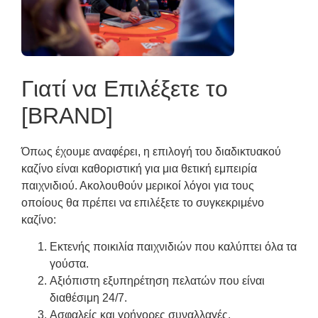
Γιατί να Επιλέξετε το
[BRAND]
Όπως έχουμε αναφέρει, η επιλογή του διαδικτυακού
καζίνο είναι καθοριστική για μια θετική εμπειρία
παιχνιδιού. Ακολουθούν μερικοί λόγοι για τους
οποίους θα πρέπει να επιλέξετε το συγκεκριμένο
καζίνο:
Εκτενής ποικιλία παιχνιδιών που καλύπτει όλα τα
γούστα.
Αξιόπιστη εξυπηρέτηση πελατών που είναι
διαθέσιμη 24/7.
Ασφαλείς και γρήγορες συναλλαγές.