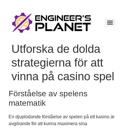
Utforska de dolda
strategierna för att
vinna på casino spel
Förståelse av spelens
matematik
En djuplodande förståelse av spelen på ett kasino är
avgörande för att kunna maximera sina