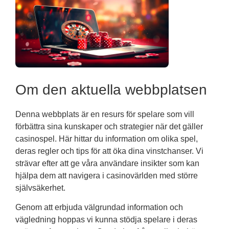
Om den aktuella webbplatsen
Denna webbplats är en resurs för spelare som vill
förbättra sina kunskaper och strategier när det gäller
casinospel. Här hittar du information om olika spel,
deras regler och tips för att öka dina vinstchanser. Vi
strävar efter att ge våra användare insikter som kan
hjälpa dem att navigera i casinovärlden med större
självsäkerhet.
Genom att erbjuda välgrundad information och
vägledning hoppas vi kunna stödja spelare i deras