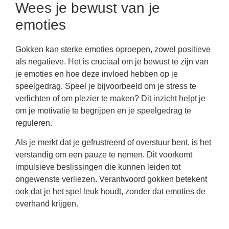
Wees je bewust van je
emoties
Gokken kan sterke emoties oproepen, zowel positieve
als negatieve. Het is cruciaal om je bewust te zijn van
je emoties en hoe deze invloed hebben op je
speelgedrag. Speel je bijvoorbeeld om je stress te
verlichten of om plezier te maken? Dit inzicht helpt je
om je motivatie te begrijpen en je speelgedrag te
reguleren.
Als je merkt dat je gefrustreerd of overstuur bent, is het
verstandig om een pauze te nemen. Dit voorkomt
impulsieve beslissingen die kunnen leiden tot
ongewenste verliezen. Verantwoord gokken betekent
ook dat je het spel leuk houdt, zonder dat emoties de
overhand krijgen.