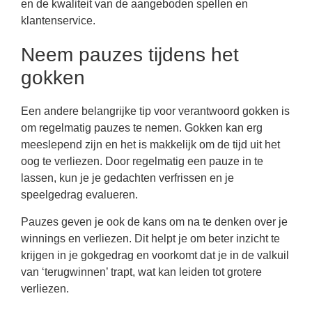
en de kwaliteit van de aangeboden spellen en
klantenservice.
Neem pauzes tijdens het
gokken
Een andere belangrijke tip voor verantwoord gokken is
om regelmatig pauzes te nemen. Gokken kan erg
meeslepend zijn en het is makkelijk om de tijd uit het
oog te verliezen. Door regelmatig een pauze in te
lassen, kun je je gedachten verfrissen en je
speelgedrag evalueren.
Pauzes geven je ook de kans om na te denken over je
winnings en verliezen. Dit helpt je om beter inzicht te
krijgen in je gokgedrag en voorkomt dat je in de valkuil
van ‘terugwinnen’ trapt, wat kan leiden tot grotere
verliezen.