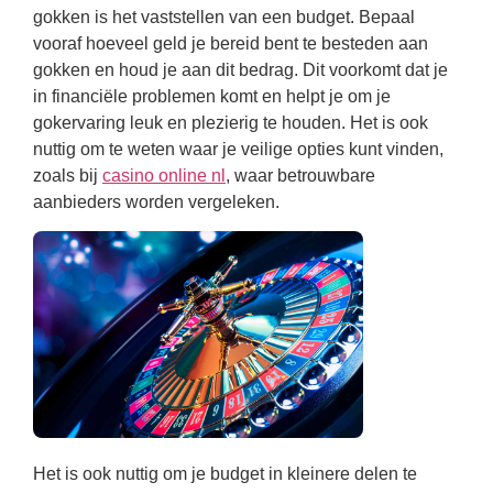
gokken is het vaststellen van een budget. Bepaal
vooraf hoeveel geld je bereid bent te besteden aan
gokken en houd je aan dit bedrag. Dit voorkomt dat je
in financiële problemen komt en helpt je om je
gokervaring leuk en plezierig te houden. Het is ook
nuttig om te weten waar je veilige opties kunt vinden,
zoals bij
casino online nl
, waar betrouwbare
aanbieders worden vergeleken.
Het is ook nuttig om je budget in kleinere delen te