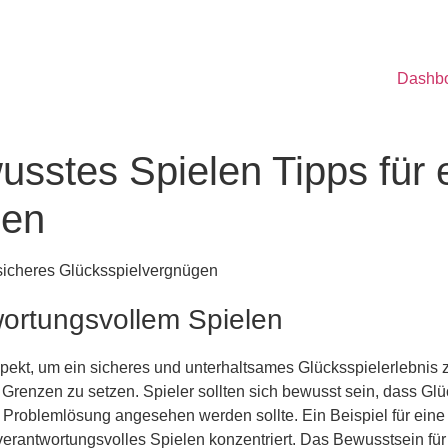
Dashb
sstes Spielen Tipps für e
gen
sicheres Glücksspielvergnügen
ortungsvollem Spielen
spekt, um ein sicheres und unterhaltsames Glücksspielerlebnis z
renzen zu setzen. Spieler sollten sich bewusst sein, dass Glück
roblemlösung angesehen werden sollte. Ein Beispiel für eine Pl
 verantwortungsvolles Spielen konzentriert. Das Bewusstsein fü