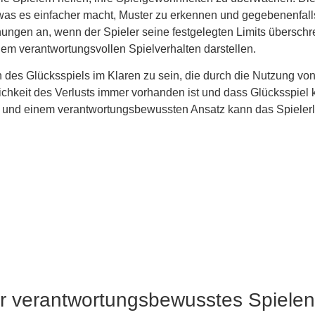
, was es einfacher macht, Muster zu erkennen und gegebenenfa
gen an, wenn der Spieler seine festgelegten Limits überschrei
em verantwortungsvollen Spielverhalten darstellen.
en des Glücksspiels im Klaren zu sein, die durch die Nutzung v
ichkeit des Verlusts immer vorhanden ist und dass Glücksspiel 
und einem verantwortungsbewussten Ansatz kann das Spielerleb
für verantwortungsbewusstes Spielen