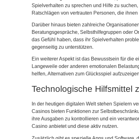
Spielverhalten zu sprechen und Hilfe zu suchen,
Ratschlägen von vertrauten Personen, die ihnen 
Darüber hinaus bieten zahlreiche Organisatione
Beratungsgespräche, Selbsthilfegruppen oder On
das Gefühl haben, dass ihr Spielverhalten proble
gegenseitig zu unterstützen.
Ein weiterer Aspekt ist das Bewusstsein für die
Langeweile oder anderen emotionalen Belastunge
helfen, Alternativen zum Glücksspiel aufzuzeig
Technologische Hilfsmittel z
In der heutigen digitalen Welt stehen Spielern v
Casinos bieten Funktionen zur Selbstbeschränkun
ihre Ausgaben zu kontrollieren und ein verantwor
Casino anbietet und diese aktiv nutzen.
Zusätzlich gibt es spezielle Apps und Software