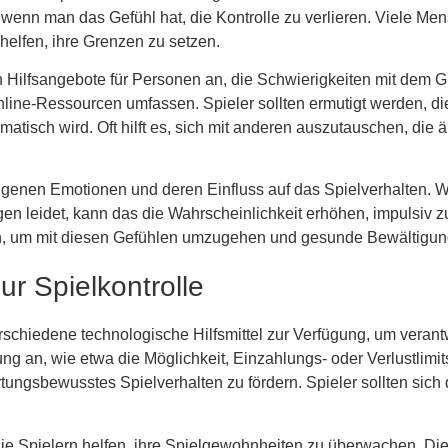
 wenn man das Gefühl hat, die Kontrolle zu verlieren. Viele M
helfen, ihre Grenzen zu setzen.
n Hilfsangebote für Personen an, die Schwierigkeiten mit dem 
line-Ressourcen umfassen. Spieler sollten ermutigt werden, d
matisch wird. Oft hilft es, sich mit anderen auszutauschen, di
 eigenen Emotionen und deren Einfluss auf das Spielverhalten. 
n leidet, kann das die Wahrscheinlichkeit erhöhen, impulsiv 
en, um mit diesen Gefühlen umzugehen und gesunde Bewältigung
ur Spielkontrolle
erschiedene technologische Hilfsmittel zur Verfügung, um veran
g an, wie etwa die Möglichkeit, Einzahlungs- oder Verlustlimit
tungsbewusstes Spielverhalten zu fördern. Spieler sollten sich 
, die Spielern helfen, ihre Spielgewohnheiten zu überwachen. 